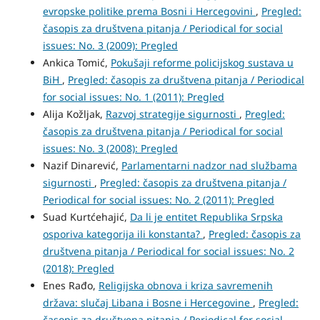
evropske politike prema Bosni i Hercegovini
,
Pregled:
časopis za društvena pitanja / Periodical for social
issues: No. 3 (2009): Pregled
Ankica Tomić,
Pokušaji reforme policijskog sustava u
BiH
,
Pregled: časopis za društvena pitanja / Periodical
for social issues: No. 1 (2011): Pregled
Alija Kožljak,
Razvoj strategije sigurnosti
,
Pregled:
časopis za društvena pitanja / Periodical for social
issues: No. 3 (2008): Pregled
Nazif Dinarević,
Parlamentarni nadzor nad službama
sigurnosti
,
Pregled: časopis za društvena pitanja /
Periodical for social issues: No. 2 (2011): Pregled
Suad Kurtćehajić,
Da li je entitet Republika Srpska
osporiva kategorija ili konstanta?
,
Pregled: časopis za
društvena pitanja / Periodical for social issues: No. 2
(2018): Pregled
Enes Rađo,
Religijska obnova i kriza savremenih
država: slučaj Libana i Bosne i Hercegovine
,
Pregled:
časopis za društvena pitanja / Periodical for social