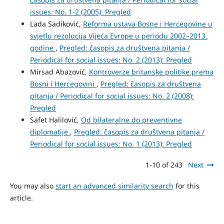
issues: No. 1-2 (2005): Pregled
Lada Sadiković,
Reforma ustava Bosne i Hercegovine u
svjetlu rezolucija Vijeća Evrope u periodu 2002–2013.
godine
,
Pregled: časopis za društvena pitanja /
Periodical for social issues: No. 2 (2013): Pregled
Mirsad Abazović,
Kontroverze britanske politike prema
Bosni i Hercegovini
,
Pregled: časopis za društvena
pitanja / Periodical for social issues: No. 2 (2008):
Pregled
Safet Halilović,
Od bilateralne do preventivne
diplomatije
,
Pregled: časopis za društvena pitanja /
Periodical for social issues: No. 1 (2013): Pregled
1-10 of 243
Next
You may also
start an advanced similarity search
for this
article.