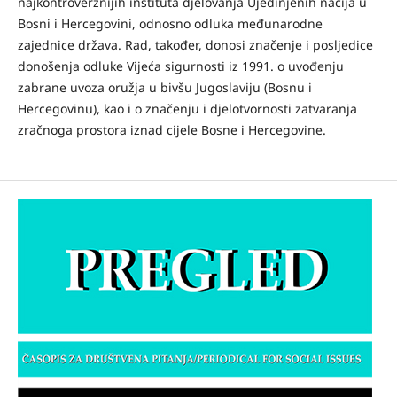
najkontroverznijih instituta djelovanja Ujedinjenih nacija u
Bosni i Hercegovini, odnosno odluka međunarodne
zajednice država. Rad, također, donosi značenje i posljedice
donošenja odluke Vijeća sigurnosti iz 1991. o uvođenju
zabrane uvoza oružja u bivšu Jugoslaviju (Bosnu i
Hercegovinu), kao i o značenju i djelotvornosti zatvaranja
zračnoga prostora iznad cijele Bosne i Hercegovine.