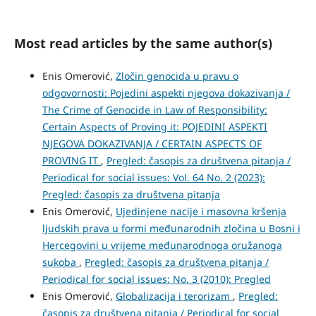
Most read articles by the same author(s)
Enis Omerović,
Zločin genocida u pravu o
odgovornosti: Pojedini aspekti njegova dokazivanja /
The Crime of Genocide in Law of Responsibility:
Certain Aspects of Proving it: POJEDINI ASPEKTI
NJEGOVA DOKAZIVANJA / CERTAIN ASPECTS OF
PROVING IT
,
Pregled: časopis za društvena pitanja /
Periodical for social issues: Vol. 64 No. 2 (2023):
Pregled: časopis za društvena pitanja
Enis Omerović,
Ujedinjene nacije i masovna kršenja
ljudskih prava u formi međunarodnih zločina u Bosni i
Hercegovini u vrijeme međunarodnoga oružanoga
sukoba
,
Pregled: časopis za društvena pitanja /
Periodical for social issues: No. 3 (2010): Pregled
Enis Omerović,
Globalizacija i terorizam
,
Pregled:
časopis za društvena pitanja / Periodical for social