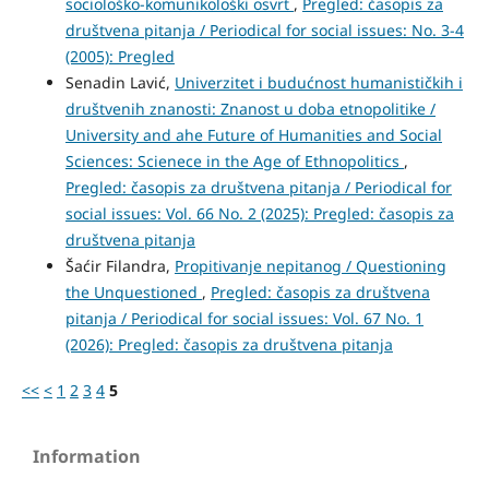
sociološko-komunikološki osvrt
,
Pregled: časopis za
društvena pitanja / Periodical for social issues: No. 3-4
(2005): Pregled
Senadin Lavić,
Univerzitet i budućnost humanističkih i
društvenih znanosti: Znanost u doba etnopolitike /
University and ahe Future of Humanities and Social
Sciences: Scienece in the Age of Ethnopolitics
,
Pregled: časopis za društvena pitanja / Periodical for
social issues: Vol. 66 No. 2 (2025): Pregled: časopis za
društvena pitanja
Šaćir Filandra,
Propitivanje nepitanog / Questioning
the Unquestioned
,
Pregled: časopis za društvena
pitanja / Periodical for social issues: Vol. 67 No. 1
(2026): Pregled: časopis za društvena pitanja
<<
<
1
2
3
4
5
Information