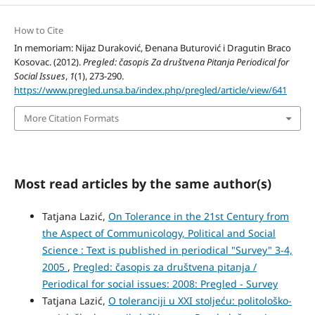
How to Cite
In memoriam: Nijaz Duraković, Đenana Buturović i Dragutin Braco
Kosovac. (2012).
Pregled: časopis Za društvena Pitanja Periodical for
Social Issues
,
1
(1), 273-290.
https://www.pregled.unsa.ba/index.php/pregled/article/view/641
More Citation Formats
Most read articles by the same author(s)
Tatjana Lazić,
On Tolerance in the 21st Century from
the Aspect of Communicology, Political and Social
Science : Text is published in periodical "Survey" 3-4,
2005
,
Pregled: časopis za društvena pitanja /
Periodical for social issues: 2008: Pregled - Survey
Tatjana Lazić,
O toleranciji u XXI stoljeću: politološko-