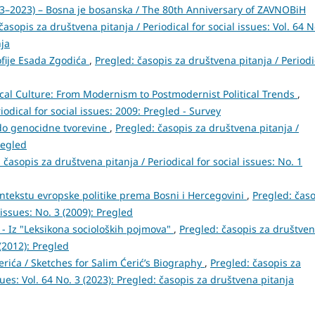
–2023) – Bosna je bosanska / The 80th Anniversary of ZAVNOBiH
časopis za društvena pitanja / Periodical for social issues: Vol. 64 N
nja
zofije Esada Zgodića
,
Pregled: časopis za društvena pitanja / Periodi
ical Culture: From Modernism to Postmodernist Political Trends
,
iodical for social issues: 2009: Pregled - Survey
do genocidne tvorevine
,
Pregled: časopis za društvena pitanja /
regled
 časopis za društvena pitanja / Periodical for social issues: No. 1
ontekstu evropske politike prema Bosni i Hercegovini
,
Pregled: čas
 issues: No. 3 (2009): Pregled
 - Iz "Leksikona socioloških pojmova"
,
Pregled: časopis za društve
 (2012): Pregled
erića / Sketches for Salim Ćerić’s Biography
,
Pregled: časopis za
sues: Vol. 64 No. 3 (2023): Pregled: časopis za društvena pitanja