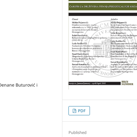
Đenane Buturović i
PDF
Published