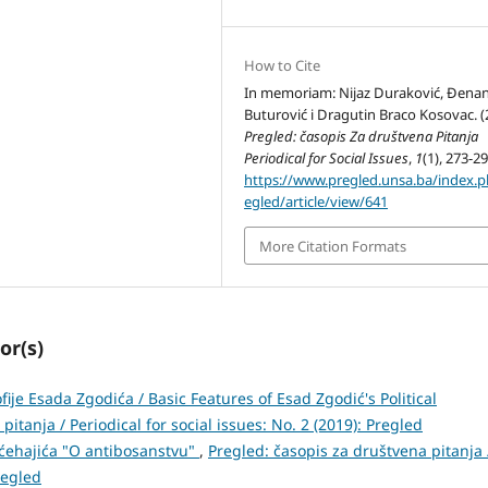
How to Cite
In memoriam: Nijaz Duraković, Đena
Buturović i Dragutin Braco Kosovac. (
Pregled: časopis Za društvena Pitanja
Periodical for Social Issues
,
1
(1), 273-29
https://www.pregled.unsa.ba/index.
egled/article/view/641
More Citation Formats
or(s)
ofije Esada Zgodića / Basic Features of Esad Zgodić's Political
itanja / Periodical for social issues: No. 2 (2019): Pregled
ehajića "O antibosanstvu"
,
Pregled: časopis za društvena pitanja 
regled