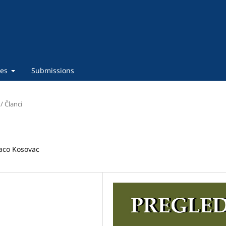
ies
Submissions
 / Članci
raco Kosovac