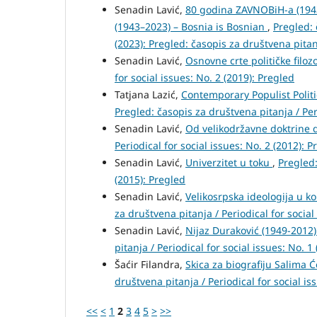
Senadin Lavić,
80 godina ZAVNOBiH-a (1943
(1943–2023) – Bosnia is Bosnian
,
Pregled: 
(2023): Pregled: časopis za društvena pita
Senadin Lavić,
Osnovne crte političke filo
for social issues: No. 2 (2019): Pregled
Tatjana Lazić,
Contemporary Populist Polit
Pregled: časopis za društvena pitanja / Per
Senadin Lavić,
Od velikodržavne doktrine 
Periodical for social issues: No. 2 (2012): P
Senadin Lavić,
Univerzitet u toku
,
Pregled:
(2015): Pregled
Senadin Lavić,
Velikosrpska ideologija u k
za društvena pitanja / Periodical for social
Senadin Lavić,
Nijaz Duraković (1949-2012)
pitanja / Periodical for social issues: No. 1
Šaćir Filandra,
Skica za biografiju Salima Ć
društvena pitanja / Periodical for social is
<<
<
1
2
3
4
5
>
>>