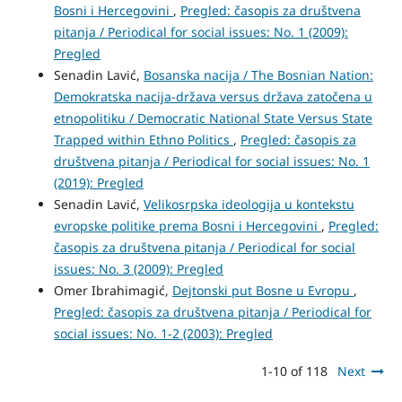
Bosni i Hercegovini
,
Pregled: časopis za društvena
pitanja / Periodical for social issues: No. 1 (2009):
Pregled
Senadin Lavić,
Bosanska nacija / The Bosnian Nation:
Demokratska nacija-država versus država zatočena u
etnopolitiku / Democratic National State Versus State
Trapped within Ethno Politics
,
Pregled: časopis za
društvena pitanja / Periodical for social issues: No. 1
(2019): Pregled
Senadin Lavić,
Velikosrpska ideologija u kontekstu
evropske politike prema Bosni i Hercegovini
,
Pregled:
časopis za društvena pitanja / Periodical for social
issues: No. 3 (2009): Pregled
Omer Ibrahimagić,
Dejtonski put Bosne u Evropu
,
Pregled: časopis za društvena pitanja / Periodical for
social issues: No. 1-2 (2003): Pregled
1-10 of 118
Next