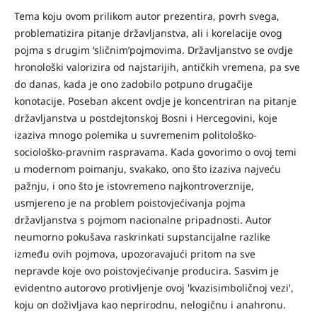
Tema koju ovom prilikom autor prezentira, povrh svega,
problematizira pitanje državljanstva, ali i korelacije ovog
pojma s drugim ‘sličnim’pojmovima. Državljanstvo se ovdje
hronološki valorizira od najstarijih, antičkih vremena, pa sve
do danas, kada je ono zadobilo potpuno drugačije
konotacije. Poseban akcent ovdje je koncentriran na pitanje
državljanstva u postdejtonskoj Bosni i Hercegovini, koje
izaziva mnogo polemika u suvremenim politološko-
sociološko-pravnim raspravama. Kada govorimo o ovoj temi
u modernom poimanju, svakako, ono što izaziva najveću
pažnju, i ono što je istovremeno najkontroverznije,
usmjereno je na problem poistovjećivanja pojma
državljanstva s pojmom nacionalne pripadnosti. Autor
neumorno pokušava raskrinkati supstancijalne razlike
između ovih pojmova, upozoravajući pritom na sve
nepravde koje ovo poistovjećivanje producira. Sasvim je
evidentno autorovo protivljenje ovoj 'kvazisimboličnoj vezi',
koju on doživljava kao neprirodnu, nelogičnu i anahronu.