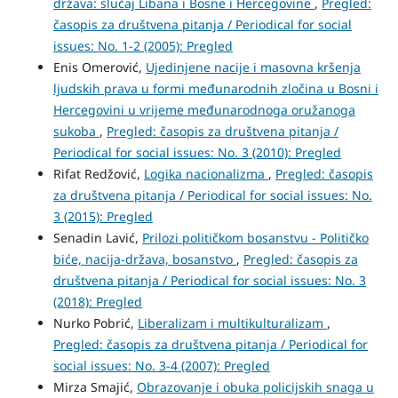
država: slučaj Libana i Bosne i Hercegovine
,
Pregled:
časopis za društvena pitanja / Periodical for social
issues: No. 1-2 (2005): Pregled
Enis Omerović,
Ujedinjene nacije i masovna kršenja
ljudskih prava u formi međunarodnih zločina u Bosni i
Hercegovini u vrijeme međunarodnoga oružanoga
sukoba
,
Pregled: časopis za društvena pitanja /
Periodical for social issues: No. 3 (2010): Pregled
Rifat Redžović,
Logika nacionalizma
,
Pregled: časopis
za društvena pitanja / Periodical for social issues: No.
3 (2015): Pregled
Senadin Lavić,
Prilozi političkom bosanstvu - Političko
biće, nacija-država, bosanstvo
,
Pregled: časopis za
društvena pitanja / Periodical for social issues: No. 3
(2018): Pregled
Nurko Pobrić,
Liberalizam i multikulturalizam
,
Pregled: časopis za društvena pitanja / Periodical for
social issues: No. 3-4 (2007): Pregled
Mirza Smajić,
Obrazovanje i obuka policijskih snaga u