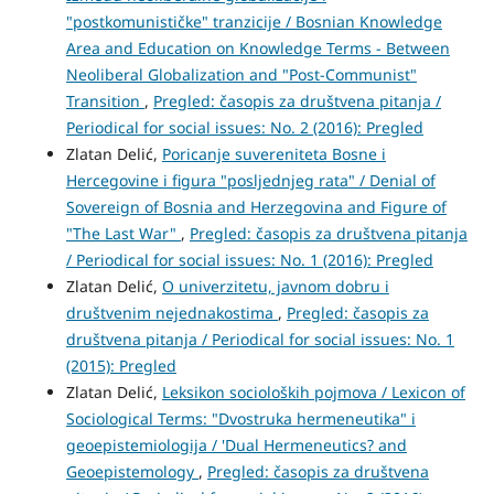
"postkomunističke" tranzicije / Bosnian Knowledge
Area and Education on Knowledge Terms - Between
Neoliberal Globalization and "Post-Communist"
Transition
,
Pregled: časopis za društvena pitanja /
Periodical for social issues: No. 2 (2016): Pregled
Zlatan Delić,
Poricanje suvereniteta Bosne i
Hercegovine i figura "posljednjeg rata" / Denial of
Sovereign of Bosnia and Herzegovina and Figure of
"The Last War"
,
Pregled: časopis za društvena pitanja
/ Periodical for social issues: No. 1 (2016): Pregled
Zlatan Delić,
O univerzitetu, javnom dobru i
društvenim nejednakostima
,
Pregled: časopis za
društvena pitanja / Periodical for social issues: No. 1
(2015): Pregled
Zlatan Delić,
Leksikon socioloških pojmova / Lexicon of
Sociological Terms: "Dvostruka hermeneutika" i
geoepistemiologija / 'Dual Hermeneutics? and
Geoepistemology
,
Pregled: časopis za društvena