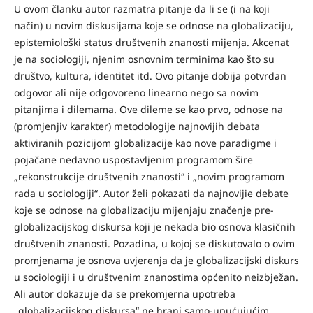
U ovom članku autor razmatra pitanje da li se (i na koji
način) u novim diskusijama koje se odnose na globalizaciju,
epistemiološki status društvenih znanosti mijenja. Akcenat
je na sociologiji, njenim osnovnim terminima kao što su
društvo, kultura, identitet itd. Ovo pitanje dobija potvrdan
odgovor ali nije odgovoreno linearno nego sa novim
pitanjima i dilemama. Ove dileme se kao prvo, odnose na
(promjenjiv karakter) metodologije najnovijih debata
aktiviranih pozicijom globalizacije kao nove paradigme i
pojačane nedavno uspostavljenim programom šire
„rekonstrukcije društvenih znanosti“ i „novim programom
rada u sociologiji“. Autor želi pokazati da najnovijie debate
koje se odnose na globalizaciju mijenjaju značenje pre-
globalizacijskog diskursa koji je nekada bio osnova klasičnih
društvenih znanosti. Pozadina, u kojoj se diskutovalo o ovim
promjenama je osnova uvjerenja da je globalizacijski diskurs
u sociologiji i u društvenim znanostima općenito neizbježan.
Ali autor dokazuje da se prekomjerna upotreba
„globalizacijskog diskursa“ ne hrani samo-upućujućim