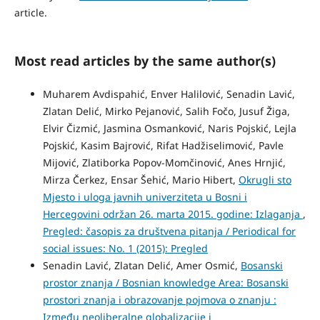
article.
Most read articles by the same author(s)
Muharem Avdispahić, Enver Halilović, Senadin Lavić,
Zlatan Delić, Mirko Pejanović, Salih Fočo, Jusuf Žiga,
Elvir Čizmić, Jasmina Osmanković, Naris Pojskić, Lejla
Pojskić, Kasim Bajrović, Rifat Hadžiselimović, Pavle
Mijović, Zlatiborka Popov-Momčinović, Anes Hrnjić,
Mirza Čerkez, Ensar Šehić, Mario Hibert,
Okrugli sto
Mjesto i uloga javnih univerziteta u Bosni i
Hercegovini održan 26. marta 2015. godine: Izlaganja
,
Pregled: časopis za društvena pitanja / Periodical for
social issues: No. 1 (2015): Pregled
Senadin Lavić, Zlatan Delić, Amer Osmić,
Bosanski
prostor znanja / Bosnian knowledge Area: Bosanski
prostori znanja i obrazovanje pojmova o znanju :
Između neoliberalne globalizacije i