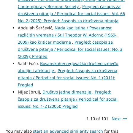
Contemporary Bosnian Society
,
Pregled: časopis za
društvena pitanja / Periodical for social issues: Vol. 66
No. 2 (2025): Pregled: časopis za društvena pitanja
Abdulah Šarčević,
Nada kao istina / Povezanost
različitih vremena / Stil Theodor W. Adorno (1969-
2009) kao kritičar moderne
,
Pregled: časopis za
društvena pitanja / Periodical for social issues: No. 3
(2009): Pregled
Salih Fočo,
Bosanskohercegovačko društvo između
abulije i afektacije
,
Pregled: časopis za društvena
pitanja / Periodical for social issues: No. 1 (2011):
Pregled
Nijaz Ibrulj,
Društvo jedne dimenzije
,
Pregled:
časopis za društvena pitanja / Periodical for social
issues: No. 1-2 (2005): Pregled
1-10 of 101
Next
You may also
start an advanced similarity search
for this