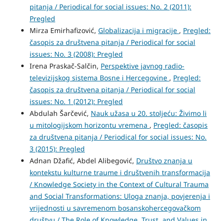
pitanja / Periodical for social issues: No. 2 (2011):
Pregled
Mirza Emirhafizović,
Globalizacija i migracije
,
Pregled:
časopis za društvena pitanja / Periodical for social
issues: No. 3 (2008): Pregled
Irena Praskač-Salčin,
Perspektive javnog radio-
televizijskog sistema Bosne i Hercegovine
,
Pregled:
časopis za društvena pitanja / Periodical for social
issues: No. 1 (2012): Pregled
Abdulah Šarčević,
Nauk užasa u 20. stoljeću: Živimo li
u mitologijskom horizontu vremena
,
Pregled: časopis
za društvena pitanja / Periodical for social issues: No.
3 (2015): Pregled
Adnan Džafić, Abdel Alibegović,
Društvo znanja u
kontekstu kulturne traume i društvenih transformacija
/ Knowledge Society in the Context of Cultural Trauma
and Social Transformations: Uloga znanja, povjerenja i
vrijednosti u savremenom bosanskohercegovačkom
društvu / The Role of Knowledge, Trust, and Values in