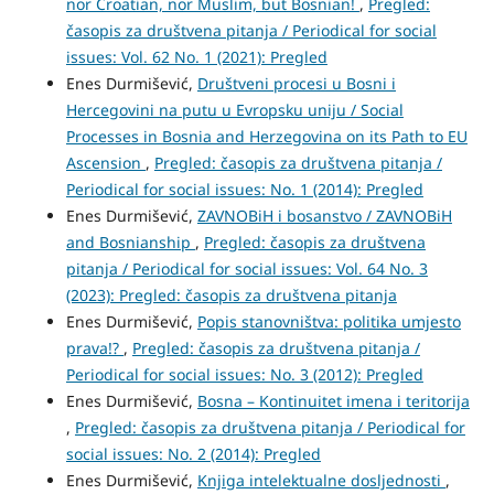
nor Croatian, nor Muslim, but Bosnian!
,
Pregled:
časopis za društvena pitanja / Periodical for social
issues: Vol. 62 No. 1 (2021): Pregled
Enes Durmišević,
Društveni procesi u Bosni i
Hercegovini na putu u Evropsku uniju / Social
Processes in Bosnia and Herzegovina on its Path to EU
Ascension
,
Pregled: časopis za društvena pitanja /
Periodical for social issues: No. 1 (2014): Pregled
Enes Durmišević,
ZAVNOBiH i bosanstvo / ZAVNOBiH
and Bosnianship
,
Pregled: časopis za društvena
pitanja / Periodical for social issues: Vol. 64 No. 3
(2023): Pregled: časopis za društvena pitanja
Enes Durmišević,
Popis stanovništva: politika umjesto
prava!?
,
Pregled: časopis za društvena pitanja /
Periodical for social issues: No. 3 (2012): Pregled
Enes Durmišević,
Bosna – Kontinuitet imena i teritorija
,
Pregled: časopis za društvena pitanja / Periodical for
social issues: No. 2 (2014): Pregled
Enes Durmišević,
Knjiga intelektualne dosljednosti
,