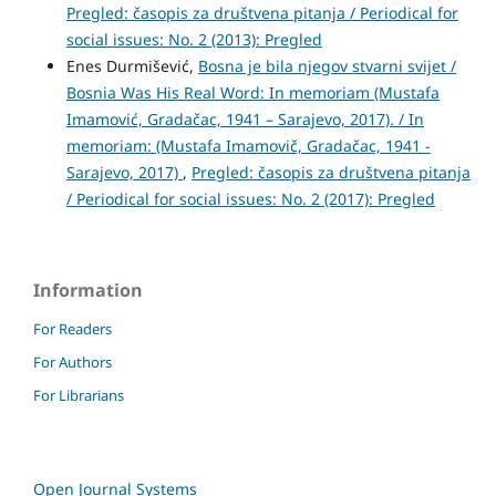
Pregled: časopis za društvena pitanja / Periodical for
social issues: No. 2 (2013): Pregled
Enes Durmišević,
Bosna je bila njegov stvarni svijet /
Bosnia Was His Real Word: In memoriam (Mustafa
Imamović, Gradačac, 1941 – Sarajevo, 2017). / In
memoriam: (Mustafa Imamovič, Gradačac, 1941 -
Sarajevo, 2017)
,
Pregled: časopis za društvena pitanja
/ Periodical for social issues: No. 2 (2017): Pregled
Information
For Readers
For Authors
For Librarians
Open Journal Systems