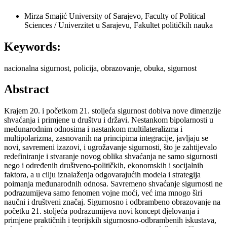
Mirza Smajić
University of Sarajevo, Faculty of Political
Sciences / Univerzitet u Sarajevu, Fakultet političkih nauka
Keywords:
nacionalna sigurnost, policija, obrazovanje, obuka, sigurnost
Abstract
Krajem 20. i početkom 21. stoljeća sigurnost dobiva nove dimenzije
shvaćanja i primjene u društvu i državi. Nestankom bipolarnosti u
međunarodnim odnosima i nastankom multilateralizma i
multipolarizma, zasnovanih na principima integracije, javljaju se
novi, savremeni izazovi, i ugrožavanje sigurnosti, što je zahtijevalo
redefiniranje i stvaranje novog oblika shvaćanja ne samo sigurnosti
nego i određenih društveno-političkih, ekonomskih i socijalnih
faktora, a u cilju iznalaženja odgovarajućih modela i strategija
poimanja međunarodnih odnosa. Savremeno shvaćanje sigurnosti ne
podrazumijeva samo fenomen vojne moći, već ima mnogo širi
naučni i društveni značaj. Sigurnosno i odbrambeno obrazovanje na
početku 21. stoljeća podrazumijeva novi koncept djelovanja i
primjene praktičnih i teorijskih sigurnosno-odbrambenih iskustava,