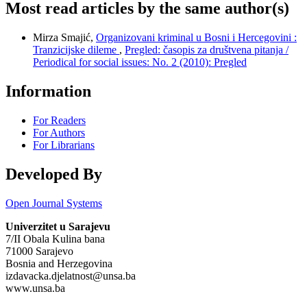
Most read articles by the same author(s)
Mirza Smajić,
Organizovani kriminal u Bosni i Hercegovini :
Tranzicijske dileme
,
Pregled: časopis za društvena pitanja /
Periodical for social issues: No. 2 (2010): Pregled
Information
For Readers
For Authors
For Librarians
Developed By
Open Journal Systems
Univerzitet u Sarajevu
7/II Obala Kulina bana
71000 Sarajevo
Bosnia and Herzegovina
izdavacka.djelatnost@unsa.ba
www.unsa.ba