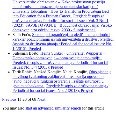
Univerzitetsko obrazovanje – Kako prokrustovu postelju
transformisati u obrazovanje za proteansku karijeru /
University Education - How to Transform Procrustean Bed
into Education for a Protean Career
,
Pregled: časopis za
društvena pitanja / Periodical for social issues: Vol. 3 No. 1
(2023): SAVJETOVANJE - Budućnost obrazovanja: Visoko
obrazovanje za održivi razvoj 2030 - Supplement 1
Salih Fočo,
Stereotipi i ograničenja u gledištima na prirodu i
karakter pozicioniranja javnih univerziteta u društvu
,
Pregled:
časopis za društvena pitanja / Periodical for social issues: No.
1 (2015): Pregled
Sulejman Bosto,
Heinz Sünker - Univerzitet Wuppertal -
Demokratsko obrazovanje – obrazovanje demokratije
,
Pregled: časopis za društvena pitanja / Periodical for social
issues: No. 3-4 (2003): Pregled
Tarik Rahić, Nedžad Korajlić, Naida Korajlić,
Obezbjeđenje
pravilnog i zakonitog zaključenja i realizacija ugovora o
javnoj nabavci u funkciji ostvarenja i zaštite sigurnosti u
javnim nabavkama
,
Pregled: časopis za društvena pitanja /
Periodical for social issues: No. 2 (2018): Pregled
Previous
11-20 of 68
Next
You may also
start an advanced similarity search
for this article.