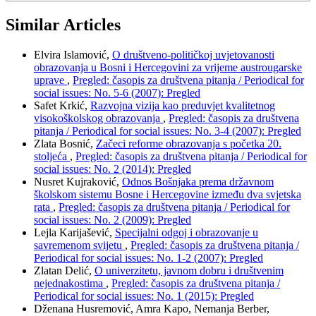
Similar Articles
Elvira Islamović,
O društveno-političkoj uvjetovanosti
obrazovanja u Bosni i Hercegovini za vrijeme austrougarske
uprave
,
Pregled: časopis za društvena pitanja / Periodical for
social issues: No. 5-6 (2007): Pregled
Safet Krkić,
Razvojna vizija kao preduvjet kvalitetnog
visokoškolskog obrazovanja
,
Pregled: časopis za društvena
pitanja / Periodical for social issues: No. 3-4 (2007): Pregled
Zlata Bosnić,
Začeci reforme obrazovanja s početka 20.
stoljeća
,
Pregled: časopis za društvena pitanja / Periodical for
social issues: No. 2 (2014): Pregled
Nusret Kujraković,
Odnos Bošnjaka prema državnom
školskom sistemu Bosne i Hercegovine između dva svjetska
rata
,
Pregled: časopis za društvena pitanja / Periodical for
social issues: No. 2 (2009): Pregled
Lejla Karijašević,
Specijalni odgoj i obrazovanje u
savremenom svijetu
,
Pregled: časopis za društvena pitanja /
Periodical for social issues: No. 1-2 (2007): Pregled
Zlatan Delić,
O univerzitetu, javnom dobru i društvenim
nejednakostima
,
Pregled: časopis za društvena pitanja /
Periodical for social issues: No. 1 (2015): Pregled
Dženana Husremović, Amra Kapo, Nemanja Berber,