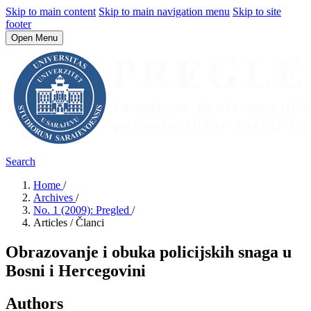
Skip to main content
Skip to main navigation menu
Skip to site
footer
Open Menu
Search
Home
/
Archives
/
No. 1 (2009): Pregled
/
Articles / Članci
Obrazovanje i obuka policijskih snaga u
Bosni i Hercegovini
Authors