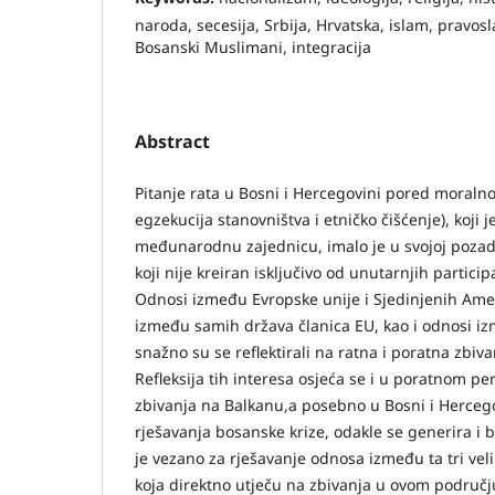
naroda, secesija, Srbija, Hrvatska, islam, pravosla
Bosanski Muslimani, integracija
Abstract
Pitanje rata u Bosni i Hercegovini pored moral
egzekucija stanovništva i etničko čišćenje), koji 
međunarodnu zajednicu, imalo je u svojoj pozadini
koji nije kreiran isključivo od unutarnjih partic
Odnosi između Evropske unije i Sjedinjenih Ame
između samih država članica EU, kao i odnosi i
snažno su se reflektirali na ratna i poratna zbiva
Refleksija tih interesa osjeća se i u poratnom pe
zbivanja na Balkanu,a posebno u Bosni i Hercegov
rješavanja bosanske krize, odakle se generira i b
je vezano za rješavanje odnosa između ta tri vel
koja direktno utječu na zbivanja u ovom području