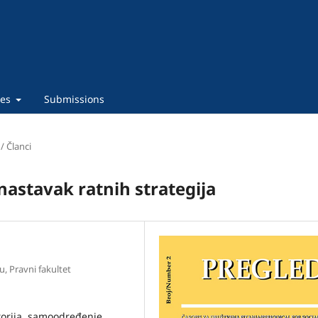
ies
Submissions
 / Članci
nastavak ratnih strategija
u, Pravni fakultet
storija, samoodređenje