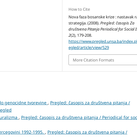
How to Cite
Nova faza bosanske krize : nastavak r
strategija. (2008).
Pregled: časopis Za
društvena Pitanja Periodical for Social 
2
(2), 179-208.
https://www.pregled.unsa.ba/index.
egled/article/view/529
More Citation Formats
do genocidne tvorevine
,
Pregled: časopis za društvena pitanja /
regled
pluralizma
,
Pregled: časopis za društvena pitanja / Periodical for soc
Hercegovini 1992-1995.
,
Pregled: časopis za društvena pitanja /