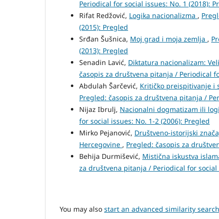
Periodical for social issues: No. 1 (2018): P
Rifat Redžović,
Logika nacionalizma
,
Pregl
(2015): Pregled
Srđan Šušnica,
Moj grad i moja zemlja
,
Pr
(2013): Pregled
Senadin Lavić,
Diktatura nacionalizam: Vel
časopis za društvena pitanja / Periodical fo
Abdulah Šarčević,
Kritičko preispitivanje 
Pregled: časopis za društvena pitanja / Peri
Nijaz Ibrulj,
Nacionalni dogmatizam ili log
for social issues: No. 1-2 (2006): Pregled
Mirko Pejanović,
Društveno-istorijski znač
Hercegovine
,
Pregled: časopis za društvena
Behija Durmišević,
Mistična iskustva islama
za društvena pitanja / Periodical for social
You may also
start an advanced similarity searc