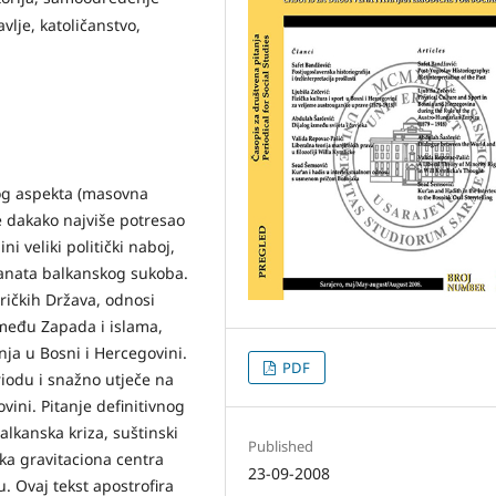
vlje, katoličanstvo,
nog aspekta (masovna
je dakako najviše potresao
 veliki politički naboj,
ipanata balkanskog sukoba.
ričkih Država, odnosi
zmeđu Zapada i islama,
nja u Bosni i Hercegovini.
PDF
riodu i snažno utječe na
ini. Pitanje definitivnog
alkanska kriza, suštinski
Published
ika gravitaciona centra
23-09-2008
. Ovaj tekst apostrofira