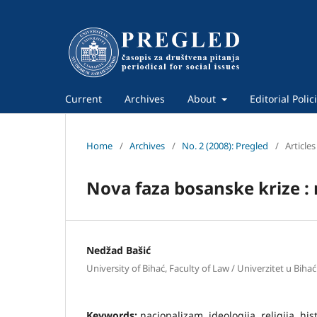
Current
Archives
About
Editorial Polic
Home
/
Archives
/
No. 2 (2008): Pregled
/
Articles
Nova faza bosanske krize : 
Nedžad Bašić
University of Bihać, Faculty of Law / Univerzitet u Bihać
Keywords:
nacionalizam, ideologija, religija, hi