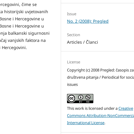
ercegovini, čime se
 historijski uvjetovanih
Issue
 Bosne i Hercegovine u
No. 2 (2008): Pregled
 Bosne i Hercegovine u
nja balkanski sigurnosni
Section
ačaj vanjskih faktora na
Articles / Članci
i Hercegovini.
License
Copyright (c) 2008 Pregled: časopis za
društvena pitanja / Periodical for soci
issues
This work is licensed under a
Creative
Commons Attribution-NonCommercia
International License
.