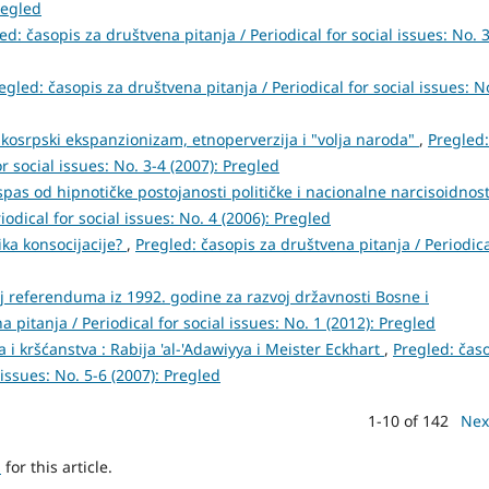
regled
ed: časopis za društvena pitanja / Periodical for social issues: No. 
egled: časopis za društvena pitanja / Periodical for social issues: N
ikosrpski ekspanzionizam, etnoperverzija i "volja naroda"
,
Pregled:
r social issues: No. 3-4 (2007): Pregled
i spas od hipnotičke postojanosti političke i nacionalne narcisoidnos
odical for social issues: No. 4 (2006): Pregled
ika konsocijacije?
,
Pregled: časopis za društvena pitanja / Periodic
aj referenduma iz 1992. godine za razvoj državnosti Bosne i
 pitanja / Periodical for social issues: No. 1 (2012): Pregled
 i kršćanstva : Rabija 'al-'Adawiyya i Meister Eckhart
,
Pregled: čas
 issues: No. 5-6 (2007): Pregled
1-10 of 142
Nex
h
for this article.