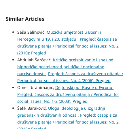
Similar Articles
Saša Salihović,
Muzička umjetnost u Bosni i
Hercegovini u 19. i 20. stoljeću
,
Pregled: časopis za
društvena pitanja / Periodical for social issues: No. 2
(2010): Pregled
Abdulah Šarčević,
Kritičko preispitivanje i spas od
hipnotičke postojanosti političke i nacionalne
narcisoidnosti
,
Pregled: časopis za društvena pitanja /
Periodical for social issues: No. 4 (2006): Pregled
Omer Ibrahimagić,
Dejtonski put Bosne u Evropu
,
Pregled: časopis za društvena pitanja / Periodical for
social issues: No. 1-2 (2003): Pregled
Šefik Baraković,
Uloga ideolologije u izgradnji
građanskih društvenih odnosa
,
Pregled: časopis za
društvena pitanja / Periodical for social issues: No. 2
(2015): Pregled