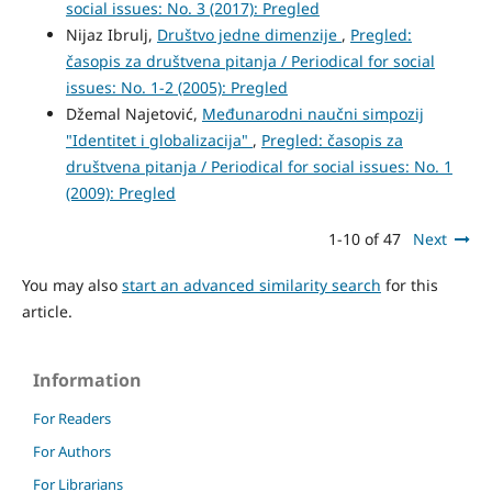
social issues: No. 3 (2017): Pregled
Nijaz Ibrulj,
Društvo jedne dimenzije
,
Pregled:
časopis za društvena pitanja / Periodical for social
issues: No. 1-2 (2005): Pregled
Džemal Najetović,
Međunarodni naučni simpozij
"Identitet i globalizacija"
,
Pregled: časopis za
društvena pitanja / Periodical for social issues: No. 1
(2009): Pregled
1-10 of 47
Next
You may also
start an advanced similarity search
for this
article.
Information
For Readers
For Authors
For Librarians