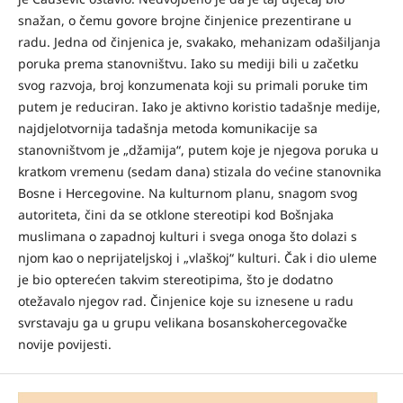
snažan, o čemu govore brojne činjenice prezentirane u
radu. Jedna od činjenica je, svakako, mehanizam odašiljanja
poruka prema stanovništvu. Iako su mediji bili u začetku
svog razvoja, broj konzumenata koji su primali poruke tim
putem je reduciran. Iako je aktivno koristio tadašnje medije,
najdjelotvornija tadašnja metoda komunikacije sa
stanovništvom je „džamija“, putem koje je njegova poruka u
kratkom vremenu (sedam dana) stizala do većine stanovnika
Bosne i Hercegovine. Na kulturnom planu, snagom svog
autoriteta, čini da se otklone stereotipi kod Bošnjaka
muslimana o zapadnoj kulturi i svega onoga što dolazi s
njom kao o neprijateljskoj i „vlaškoj“ kulturi. Čak i dio uleme
je bio opterećen takvim stereotipima, što je dodatno
otežavalo njegov rad. Činjenice koje su iznesene u radu
svrstavaju ga u grupu velikana bosanskohercegovačke
novije povijesti.