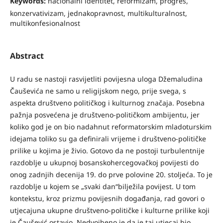
Keywords:
nacionalni identitet, reformizam, progres,
konzervativizam, jednakopravnost, multikulturalnost,
multikonfesionalnost
Abstract
U radu se nastoji rasvijetliti povijesna uloga Džemaludina
Čauševića ne samo u religijskom nego, prije svega, s
aspekta društveno političkog i kulturnog značaja. Posebna
pažnja posvećena je društveno-političkom ambijentu, jer
koliko god je on bio nadahnut reformatorskim mladoturskim
idejama toliko su ga definirali vrijeme i društveno-političke
prilike u kojima je živio. Gotovo da ne postoji turbulentnije
razdoblje u ukupnoj bosanskohercegovačkoj povijesti do
onog zadnjih decenija 19. do prve polovine 20. stoljeća. To je
razdoblje u kojem se „svaki dan“bilježila povijest. U tom
kontekstu, kroz prizmu povijesnih događanja, rad govori o
utjecajuna ukupne društveno-političke i kulturne prilike koji
je Čaušević ostavio. Nedvojbeno je da je taj utjecaj bio