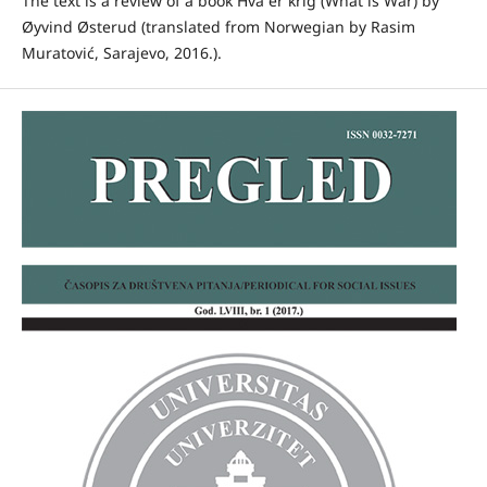
The text is a review of a book Hva er krig (What is War) by
Øyvind Østerud (translated from Norwegian by Rasim
Muratović, Sarajevo, 2016.).