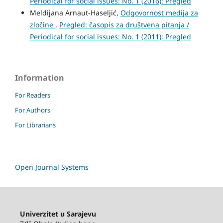
Periodical for social issues: No. 1 (2016): Pregled
Meldijana Arnaut-Haseljić,
Odgovornost medija za
zločine
,
Pregled: časopis za društvena pitanja /
Periodical for social issues: No. 1 (2011): Pregled
Information
For Readers
For Authors
For Librarians
Open Journal Systems
Univerzitet u Sarajevu