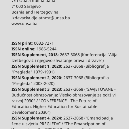
7/II Obala Kulina bana
71000 Sarajevo
Bosnia and Herzegovina
izdavacka.djelatnost@unsa.ba
www.unsa.ba
ISSN print
: 0032-7271
ISSN online
: 1986-5244
ISSN Supplement, 2018:
2637-3068 (Konferencija "Alija
Izetbegović i njegovo shvatanje prava i države")
ISSN Supplement 1, 2020
: 2637-3068 (Bibliografija
"Pregleda" 1979-1991)
ISSN Supplement 2,
2020
: 2637-3068 (Bibliografija
"Pregleda" 2003-2020)
ISSN Supplement 3
,
2023
: 2637-3068 ("SAVJETOVANE -
Budućnost obrazovanja: Visoko obrazovanje za održivi
razvoj 2030" / "CONFERENCE - The Future of
Education: Higher Education for Sustainable
Development 2030")
ISSN Supplement 4, 2024
: 2637-3068 ("Emancipacija
žene u svjetlu PREGLEDA” / “The Emancipation of