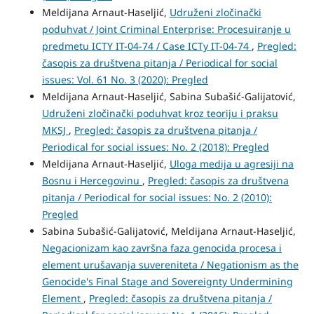
Meldijana Arnaut-Haseljić,
Udruženi zločinački
poduhvat / Joint Criminal Enterprise: Procesuiranje u
predmetu ICTY IT-04-74 / Case ICTy IT-04-74
,
Pregled:
časopis za društvena pitanja / Periodical for social
issues: Vol. 61 No. 3 (2020): Pregled
Meldijana Arnaut-Haseljić, Sabina Subašić-Galijatović,
Udruženi zločinački poduhvat kroz teoriju i praksu
MKSJ
,
Pregled: časopis za društvena pitanja /
Periodical for social issues: No. 2 (2018): Pregled
Meldijana Arnaut-Haseljić,
Uloga medija u agresiji na
Bosnu i Hercegovinu
,
Pregled: časopis za društvena
pitanja / Periodical for social issues: No. 2 (2010):
Pregled
Sabina Subašić-Galijatović, Meldijana Arnaut-Haseljić,
Negacionizam kao završna faza genocida procesa i
element urušavanja suvereniteta / Negationism as the
Genocide's Final Stage and Sovereignty Undermining
Element
,
Pregled: časopis za društvena pitanja /