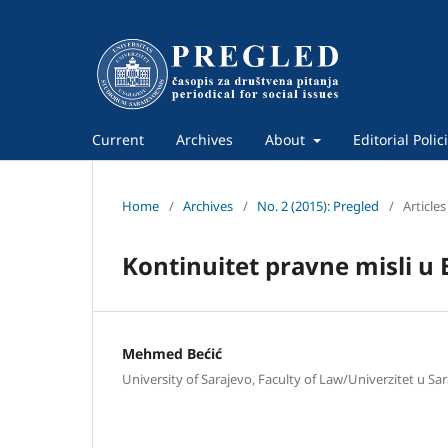
Current
Archives
About
Editorial Polic
Home
/
Archives
/
No. 2 (2015): Pregled
/
Articles
Kontinuitet pravne misli u 
Mehmed Bećić
University of Sarajevo, Faculty of Law/Univerzitet u Sar