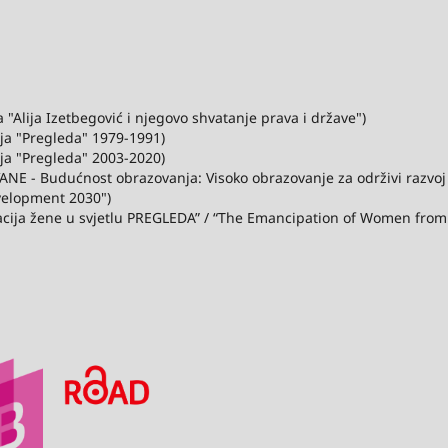
"Alija Izetbegović i njegovo shvatanje prava i države")
ija "Pregleda" 1979-1991)
ija "Pregleda" 2003-2020)
ANE - Budućnost obrazovanja: Visoko obrazovanje za održivi razvo
velopment 2030")
acija žene u svjetlu PREGLEDA” / “The Emancipation of Women from