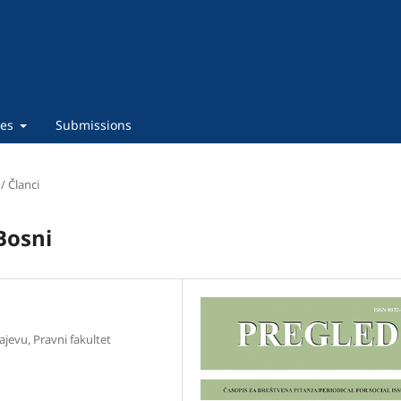
ies
Submissions
 / Članci
Bosni
ajevu, Pravni fakultet