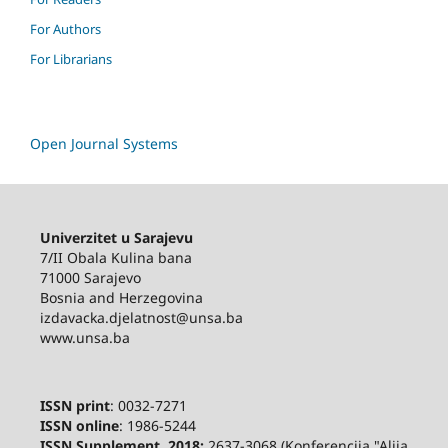
For Authors
For Librarians
Open Journal Systems
Univerzitet u Sarajevu
7/II Obala Kulina bana
71000 Sarajevo
Bosnia and Herzegovina
izdavacka.djelatnost@unsa.ba
www.unsa.ba
ISSN print
: 0032-7271
ISSN online
: 1986-5244
ISSN Supplement, 2018:
2637-3068 (Konferencija "Alija