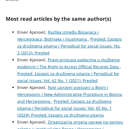
Most read articles by the same author(s)
Enver Ajanović,
Razlika između Bosanaca i
Hercegovaca, Bošnjaka i muslimana
,
Pregled: časopis
za društvena pitanja / Periodical for social issues: No.
2 (2012): Pregled
Enver Ajanović,
Pravo pristupa podacima u službenoj
evidenciji / The Right to Access Official Records Data
,
Pregled: časopis za društvena pitanja / Periodical for
social issues: Vol. 62 No. 1 (2021): Pregled
Enver Ajanović,
Novi upravni postupci u Bosni i
Hercegovini / New Administrative Procedure in Bosnia
and Herzegovina
,
Pregled: časopis za društvena
pitanja / Periodical for social issues: Vol. 65 No. 1
(2024): Pregled: časopis za društvena pitanja
Enver Ajanović,
Organizacija organa uprave na osnovu
zakona u institucijama Bosne i Hercegovine i