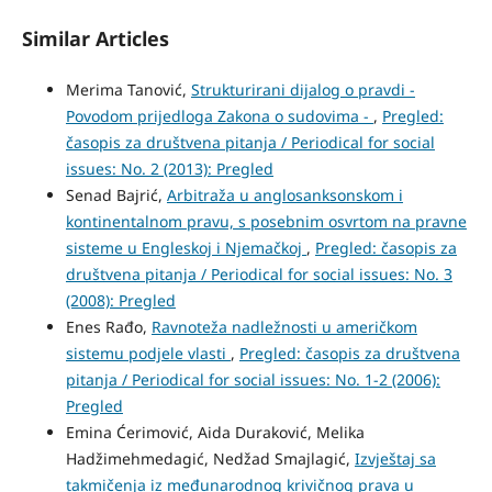
Similar Articles
Merima Tanović,
Strukturirani dijalog o pravdi -
Povodom prijedloga Zakona o sudovima -
,
Pregled:
časopis za društvena pitanja / Periodical for social
issues: No. 2 (2013): Pregled
Senad Bajrić,
Arbitraža u anglosanksonskom i
kontinentalnom pravu, s posebnim osvrtom na pravne
sisteme u Engleskoj i Njemačkoj
,
Pregled: časopis za
društvena pitanja / Periodical for social issues: No. 3
(2008): Pregled
Enes Rađo,
Ravnoteža nadležnosti u američkom
sistemu podjele vlasti
,
Pregled: časopis za društvena
pitanja / Periodical for social issues: No. 1-2 (2006):
Pregled
Emina Ćerimović, Aida Duraković, Melika
Hadžimehmedagić, Nedžad Smajlagić,
Izvještaj sa
takmičenja iz međunarodnog krivičnog prava u