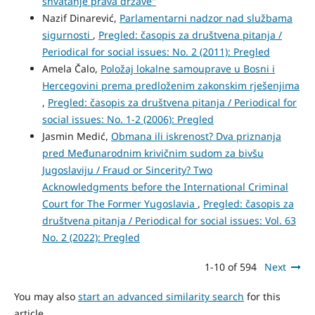
shvatanje prava države"
Nazif Dinarević,
Parlamentarni nadzor nad službama
sigurnosti
,
Pregled: časopis za društvena pitanja /
Periodical for social issues: No. 2 (2011): Pregled
Amela Čalo,
Položaj lokalne samouprave u Bosni i
Hercegovini prema predloženim zakonskim rješenjima
,
Pregled: časopis za društvena pitanja / Periodical for
social issues: No. 1-2 (2006): Pregled
Jasmin Medić,
Obmana ili iskrenost? Dva priznanja
pred Međunarodnim krivičnim sudom za bivšu
Jugoslaviju / Fraud or Sincerity? Two
Acknowledgments before the International Criminal
Court for The Former Yugoslavia
,
Pregled: časopis za
društvena pitanja / Periodical for social issues: Vol. 63
No. 2 (2022): Pregled
1-10 of 594
Next
You may also
start an advanced similarity search
for this
article.