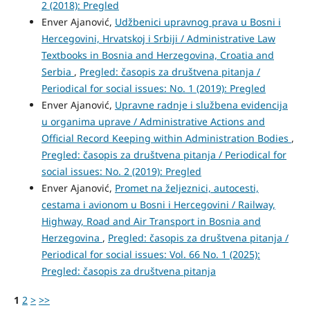
2 (2018): Pregled
Enver Ajanović,
Udžbenici upravnog prava u Bosni i
Hercegovini, Hrvatskoj i Srbiji / Administrative Law
Textbooks in Bosnia and Herzegovina, Croatia and
Serbia
,
Pregled: časopis za društvena pitanja /
Periodical for social issues: No. 1 (2019): Pregled
Enver Ajanović,
Upravne radnje i službena evidencija
u organima uprave / Administrative Actions and
Official Record Keeping within Administration Bodies
,
Pregled: časopis za društvena pitanja / Periodical for
social issues: No. 2 (2019): Pregled
Enver Ajanović,
Promet na željeznici, autocesti,
cestama i avionom u Bosni i Hercegovini / Railway,
Highway, Road and Air Transport in Bosnia and
Herzegovina
,
Pregled: časopis za društvena pitanja /
Periodical for social issues: Vol. 66 No. 1 (2025):
Pregled: časopis za društvena pitanja
1
2
>
>>