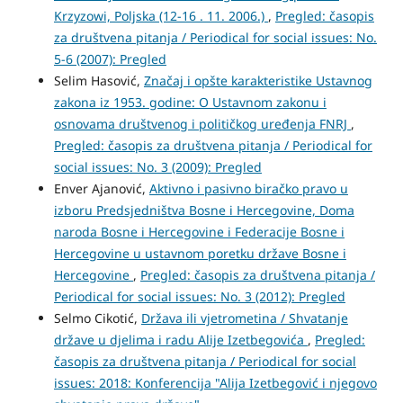
Krzyzowi, Poljska (12-16 . 11. 2006.)
,
Pregled: časopis
za društvena pitanja / Periodical for social issues: No.
5-6 (2007): Pregled
Selim Hasović,
Značaj i opšte karakteristike Ustavnog
zakona iz 1953. godine: O Ustavnom zakonu i
osnovama društvenog i političkog uređenja FNRJ
,
Pregled: časopis za društvena pitanja / Periodical for
social issues: No. 3 (2009): Pregled
Enver Ajanović,
Aktivno i pasivno biračko pravo u
izboru Predsjedništva Bosne i Hercegovine, Doma
naroda Bosne i Hercegovine i Federacije Bosne i
Hercegovine u ustavnom poretku države Bosne i
Hercegovine
,
Pregled: časopis za društvena pitanja /
Periodical for social issues: No. 3 (2012): Pregled
Selmo Cikotić,
Država ili vjetrometina / Shvatanje
države u djelima i radu Alije Izetbegovića
,
Pregled:
časopis za društvena pitanja / Periodical for social
issues: 2018: Konferencija "Alija Izetbegović i njegovo