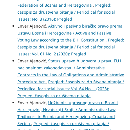
Federation of Bosnia and Herzegovina
,
Pregled:
časopis za društvena pitanja / Periodical for social
issues: No. 3 (2016): Pregled
Enver Ajanović,
Aktivno i pasivno biračko pravo prema
Ustavu Bosne i Hercegovine / Active and Passive
Voting Law according to the BiH Constitution
,
Pregled:
časopis za društvena pitanja / Periodical for social
issues: Vol. 61 No. 2 (2020): Pregled
Enver Ajanović,
Status upravnih ugovora u pravu EU i
nacionalnom zakonodavstvu / Administrative
Contracts in the Law of Obligations and Administrative
Procedure Act
,
Pregled: časopis za društvena pitanja /
Periodical for social issues: Vol. 64 No. 1 (2023):
Pregled: časopis za društvena pitanja
Enver Ajanović,
Udžbenici upravnog prava u Bosni i
Hercegovini, Hrvatskoj i Srbiji / Administrative Law
Textbooks in Bosnia and Herzegovina, Croatia and
Serbia
,
Pregled: časopis za društvena pitanja /