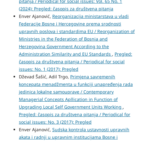
pitanja / Periodical for social issues: Vol. 65 No. 1
(2024): Pregled: časopis za društvena pitanja
Enver Ajanović,
Reorganizacija ministarstava u vladi
Federacije Bosne i Hercegovine prema srodnosti
upravnih poslova i standardima EU / Reorganization of
Ministries in the Federation of Bosnia and
Herzegovina Government According to the
Administration Similarity and EU Standards
,
Pregled:
časopis za društvena pitanja / Periodical for social
issues: No. 1 (2017): Pregled
Dževad Šašić, Adil Trgo,
Primjena savremenih
koncepata menadžmenta u funkciji unapređenja rada
jedinica lokalne samouprave / Contemporary
Managerial Concepts Apllication in Function of
Upgrading Local Self Government Units Working
,
Pregled: časopis za društvena pitanja / Periodical for
social issues: No. 3 (2017): Pregled
Enver Ajanović,
Sudska kontrola ustavnosti upravnih
akata i radnji u upravnim institucijama Bosne i