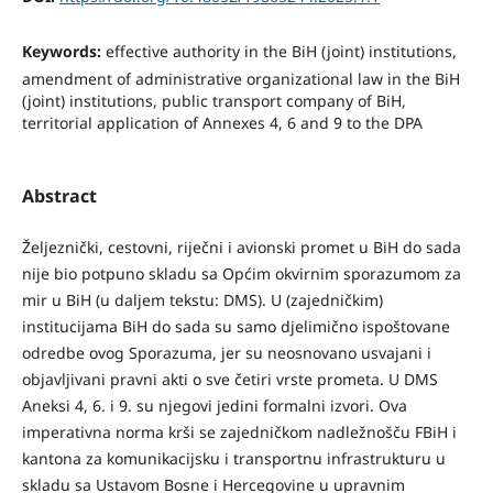
Keywords:
effective authority in the BiH (joint) institutions,
amendment of administrative organizational law in the BiH
(joint) institutions, public transport company of BiH,
territorial application of Annexes 4, 6 and 9 to the DPA
Abstract
Željeznički, cestovni, riječni i avionski promet u BiH do sada
nije bio potpuno skladu sa Općim okvirnim sporazumom za
mir u BiH (u daljem tekstu: DMS). U (zajedničkim)
institucijama BiH do sada su samo djelimično ispoštovane
odredbe ovog Sporazuma, jer su neosnovano usvajani i
objavljivani pravni akti o sve četiri vrste prometa. U DMS
Aneksi 4, 6. i 9. su njegovi jedini formalni izvori. Ova
imperativna norma krši se zajedničkom nadležnošču FBiH i
kantona za komunikacijsku i transportnu infrastrukturu u
skladu sa Ustavom Bosne i Hercegovine u upravnim