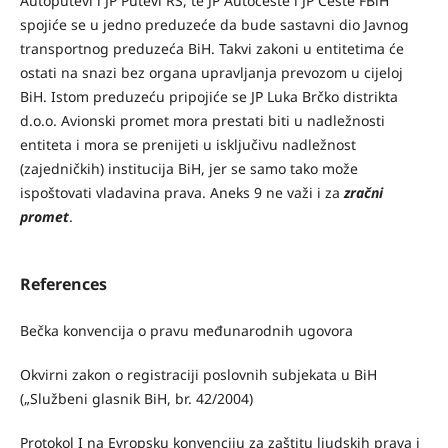
Autoputevi i JP Putevi RS, te JP Autoceste i JP Ceste FBiH
spojiće se u jedno preduzeće da bude sastavni dio Javnog
transportnog preduzeća BiH. Takvi zakoni u entitetima će
ostati na snazi bez organa upravljanja prevozom u cijeloj
BiH. Istom preduzeću pripojiće se JP Luka Brčko distrikta
d.o.o. Avionski promet mora prestati biti u nadležnosti
entiteta i mora se prenijeti u isključivu nadležnost
(zajedničkih) institucija BiH, jer se samo tako može
ispoštovati vladavina prava. Aneks 9 ne važi i za
zračni
promet
.
References
Bečka konvencija o pravu međunarodnih ugovora
Okvirni zakon o registraciji poslovnih subjekata u BiH
(„Službeni glasnik BiH, br. 42/2004)
Protokol I na Evropsku konvenciju za zaštitu ljudskih prava i