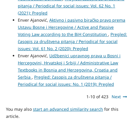
pitanja / Periodical for social issues: Vol. 62 No. 1
(2021): Pregled
Enver Ajanović,
Aktivno i pasivno biračko pravo prema
Ustavu Bosne i Hercegovine / Active and Passive
Voting Law according to the BiH Constitution
,
Pregled:
časopis za društvena pitanja / Periodical for social
issues: Vol. 61 No. 2 (2020): Pregled
Enver Ajanović,
Udžbenici upravnog prava u Bosni i
Hercegovini, Hrvatskoj i Srbiji / Administrative Law
Textbooks in Bosnia and Herzegovina, Croatia and
Serbia
,
Pregled: časopis za društvena pitanja /
Periodical for social issues: No. 1 (2019): Pregled
1-10 of 423
Next
You may also
start an advanced similarity search
for this
article.