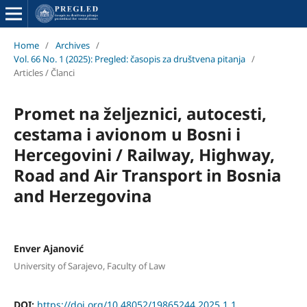
Home
/
Archives
/
Vol. 66 No. 1 (2025): Pregled: časopis za društvena pitanja
/
Articles / Članci
Promet na željeznici, autocesti,
cestama i avionom u Bosni i
Hercegovini / Railway, Highway,
Road and Air Transport in Bosnia
and Herzegovina
Enver Ajanović
University of Sarajevo, Faculty of Law
DOI:
https://doi.org/10.48052/19865244.2025.1.1