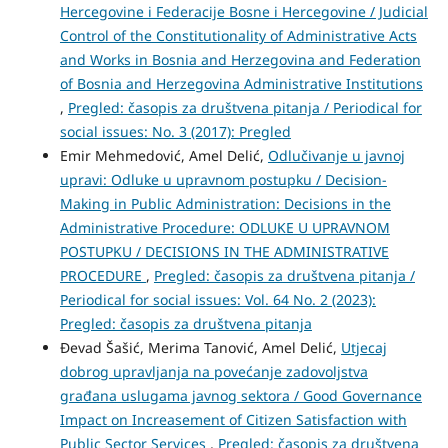
Hercegovine i Federacije Bosne i Hercegovine / Judicial
Control of the Constitutionality of Administrative Acts
and Works in Bosnia and Herzegovina and Federation
of Bosnia and Herzegovina Administrative Institutions
,
Pregled: časopis za društvena pitanja / Periodical for
social issues: No. 3 (2017): Pregled
Emir Mehmedović, Amel Delić,
Odlučivanje u javnoj
upravi: Odluke u upravnom postupku / Decision-
Making in Public Administration: Decisions in the
Administrative Procedure: ODLUKE U UPRAVNOM
POSTUPKU / DECISIONS IN THE ADMINISTRATIVE
PROCEDURE
,
Pregled: časopis za društvena pitanja /
Periodical for social issues: Vol. 64 No. 2 (2023):
Pregled: časopis za društvena pitanja
Đevad Šašić, Merima Tanović, Amel Delić,
Utjecaj
dobrog upravljanja na povećanje zadovoljstva
građana uslugama javnog sektora / Good Governance
Impact on Increasement of Citizen Satisfaction with
Public Sector Services
,
Pregled: časopis za društvena