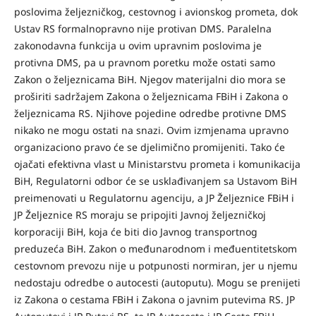
poslovima željezničkog, cestovnog i avionskog prometa, dok
Ustav RS formalnopravno nije protivan DMS. Paralelna
zakonodavna funkcija u ovim upravnim poslovima je
protivna DMS, pa u pravnom poretku može ostati samo
Zakon o željeznicama BiH. Njegov materijalni dio mora se
proširiti sadržajem Zakona o željeznicama FBiH i Zakona o
željeznicama RS. Njihove pojedine odredbe protivne DMS
nikako ne mogu ostati na snazi. Ovim izmjenama upravno
organizaciono pravo će se djelimično promijeniti. Tako će
ojačati efektivna vlast u Ministarstvu prometa i komunikacija
BiH, Regulatorni odbor će se usklađivanjem sa Ustavom BiH
preimenovati u Regulatornu agenciju, a JP Željeznice FBiH i
JP Željeznice RS moraju se pripojiti Javnoj željezničkoj
korporaciji BiH, koja će biti dio Javnog transportnog
preduzeća BiH. Zakon o međunarodnom i međuentitetskom
cestovnom prevozu nije u potpunosti normiran, jer u njemu
nedostaju odredbe o autocesti (autoputu). Mogu se prenijeti
iz Zakona o cestama FBiH i Zakona o javnim putevima RS. JP