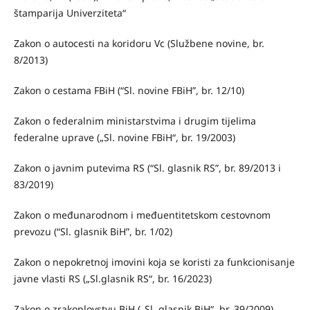
štamparija Univerziteta“
Zakon o autocesti na koridoru Vc (Službene novine, br.
8/2013)
Zakon o cestama FBiH (“Sl. novine FBiH”, br. 12/10)
Zakon o federalnim ministarstvima i drugim tijelima
federalne uprave („Sl. novine FBiH“, br. 19/2003)
Zakon o javnim putevima RS (“Sl. glasnik RS”, br. 89/2013 i
83/2019)
Zakon o međunarodnom i međuentitetskom cestovnom
prevozu (“Sl. glasnik BiH”, br. 1/02)
Zakon o nepokretnoj imovini koja se koristi za funkcionisanje
javne vlasti RS („Sl.glasnik RS“, br. 16/2023)
Zakon o zrakoplovstvu BiH („Sl. glasnik BiH“, br. 39/2009)