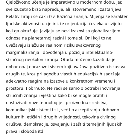
Cjeloživotno učenje je imperativno u modernom dobu. Jer,
sve izuzetno brzo napreduje, ali istovremeno i zastarijeva.
Relativiziraju se čak i tzv. Bazična znanja. Mijenja se karakter
ljudske aktivnosti u cjelini, te orijentacija čovjeka u svijetu
koji ga okružuje. Javljaju se novi izazovi sa globalizacijom
odnosa na planetarnoj razini i tome sl. Oni koji to ne
uvažavaju izlažu se realnom riziku svakovrsnog
marginaliziranja i dovođenja u poziciju intelektualno-
stručnog neokoloniziranja. Otuda možemo kazati da je
dobar onaj obrazovni sistem koji uvažava pozitivna iskustva
drugih te, kroz prilagodbu vlastitih edukacijskih sadržaja,
adekvatno reagira na izazove u konkretnom vremenu i
prostoru. I obrnuto. Ne radi se samo o potrebi inoviranja
stručnih znanja i vještina kako bi se mogle pratiti i
opsluživati nove tehnologije i proizvodna sredstva,
komunikacijski sistemi i sl., već i o akceptiranju duhovno
kulturnih, etičkih i drugih vrijednosti, tekovina civilnog
društva, demokracije, osvajanju i zaštiti temeljnih ljudskih
prava i sloboda itd.