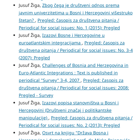
Jusuf Žiga,
Zbog čega je društveni odnos prema
javnim univerzitetima u Bosni i Hercegovini višestruko
štetan?
,
Pregled: časopis za društvena pitanja /
Periodical for social issues: No. 1 (2015): Pregled
Jusuf Žiga,
Izazovi Bosne i Hercegovine u
euroatlantskim integracijama
,
Pregled: časopis za
društvena pitanja / Periodical for social issues: No. 3-4
(2007): Pregled
Jusuf Žiga,
Challenges of Bosnia and Herzegovina in
Euro-Atlantic Integrations : Text is published in
periodical "Survey" 3-4, 2007
,
Pregled: časopis za
društvena pitanja / Periodical for social issues: 2008:
Pregled - Survey
Jusuf Žiga,
Izazovi popisa stanovništva u Bosni i
Hercegovini (Društveni značaj i politikantske
manipulacije)
,
Pregled: časopis za društvena pitanja /
Periodical for social issues: No. 2 (2013): Pregled
Jusuf Žiga,
Osvrt na knjigu "Država Bosna i