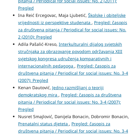
pitanja / Periodical for social issues: No. 2 (2011):
Pregled
Ina Reić Ercegovac, Maja Ljubetić,
Školske i obiteljske
vrijednosti iz perspektive studenata
,
Pregled: časopis
za društvena pitanja / Periodical for social issues: No.
2 (2010): Pregled
Adila Pašalić-Kreso,
Interkulturalni dijalog svjetskih
stručnjaka za obrazovanje povodom održavanja XIII
svjetskog kongresa udruženja komparativnih i
internacionalnih pedagoga
,
Pregled: časopis za
društvena pitanja / Periodical for social issues: No. 3-4
(2007): Pregled
Kenan Dautović,
Jedno razmišljanj o teoriji
demokratskog mira
,
Pregled: časopis za društvena
pitanja / Periodical for social issues: No. 3-4 (2007):
Pregled
Nusret Smajlović, Danijela Bonacin, Dobromir Bonacin,
Prenatalni status djeteta
,
Pregled: časopis za
društvena pitanja / Periodical for social issues: No. 3-4