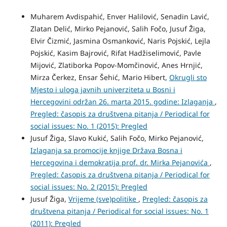
Muharem Avdispahić, Enver Halilović, Senadin Lavić,
Zlatan Delić, Mirko Pejanović, Salih Fočo, Jusuf Žiga,
Elvir Čizmić, Jasmina Osmanković, Naris Pojskić, Lejla
Pojskić, Kasim Bajrović, Rifat Hadžiselimović, Pavle
Mijović, Zlatiborka Popov-Momčinović, Anes Hrnjić,
Mirza Čerkez, Ensar Šehić, Mario Hibert,
Okrugli sto
Mjesto i uloga javnih univerziteta u Bosni i
Hercegovini održan 26. marta 2015. godine: Izlaganja
,
Pregled: časopis za društvena pitanja / Periodical for
social issues: No. 1 (2015): Pregled
Jusuf Žiga, Slavo Kukić, Salih Fočo, Mirko Pejanović,
Izlaganja sa promocije knjige Država Bosna i
Hercegovina i demokratija prof. dr. Mirka Pejanovića
,
Pregled: časopis za društvena pitanja / Periodical for
social issues: No. 2 (2015): Pregled
Jusuf Žiga,
Vrijeme (sve)politike
,
Pregled: časopis za
društvena pitanja / Periodical for social issues: No. 1
(2011): Pregled