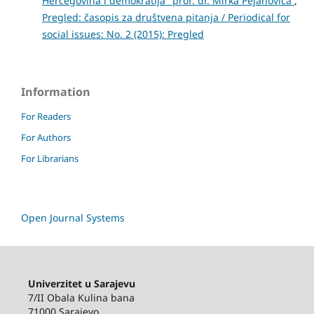
Hercegovina i demokratija" prof. dr. Mirka Pejanovića
,
Pregled: časopis za društvena pitanja / Periodical for
social issues: No. 2 (2015): Pregled
Information
For Readers
For Authors
For Librarians
Open Journal Systems
Univerzitet u Sarajevu
7/II Obala Kulina bana
71000 Sarajevo