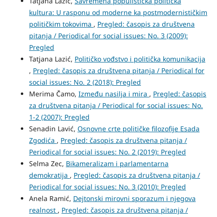
Tatjana Lazić,
Savremena populistička politička
kultura: U rasponu od moderne ka postmodernističkim
političkim tokovima
,
Pregled: časopis za društvena
pitanja / Periodical for social issues: No. 3 (2009):
Pregled
Tatjana Lazić,
Političko vođstvo i politička komunikacija
,
Pregled: časopis za društvena pitanja / Periodical for
social issues: No. 2 (2018): Pregled
Merima Čamo,
Između nasilja i mira
,
Pregled: časopis
za društvena pitanja / Periodical for social issues: No.
1-2 (2007): Pregled
Senadin Lavić,
Osnovne crte političke filozofije Esada
Zgodića
,
Pregled: časopis za društvena pitanja /
Periodical for social issues: No. 2 (2019): Pregled
Selma Zec,
Bikameralizam i parlamentarna
demokratija
,
Pregled: časopis za društvena pitanja /
Periodical for social issues: No. 3 (2010): Pregled
Anela Ramić,
Dejtonski mirovni sporazum i njegova
realnost
,
Pregled: časopis za društvena pitanja /