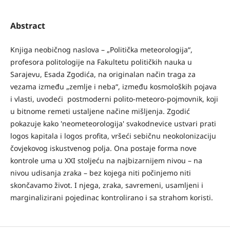
Abstract
Knjiga neobičnog naslova – „Politička meteorologija“,
profesora politologije na Fakultetu političkih nauka u
Sarajevu, Esada Zgodića, na originalan način traga za
vezama između „zemlje i neba“, između kosmoloških pojava
i vlasti, uvodeći postmoderni polito-meteoro-pojmovnik, koji
u bitnome remeti ustaljene načine mišljenja. Zgodić
pokazuje kako 'neometeorologija' svakodnevice ustvari prati
logos kapitala i logos profita, vršeći sebičnu neokolonizaciju
čovjekovog iskustvenog polja. Ona postaje forma nove
kontrole uma u XXI stoljeću na najbizarnijem nivou – na
nivou udisanja zraka – bez kojega niti počinjemo niti
skončavamo život. I njega, zraka, savremeni, usamljeni i
marginalizirani pojedinac kontrolirano i sa strahom koristi.