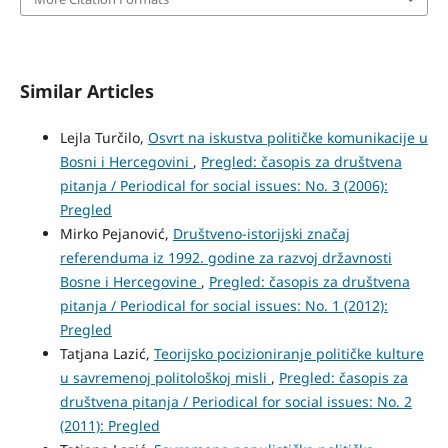
Similar Articles
Lejla Turčilo,
Osvrt na iskustva političke komunikacije u
Bosni i Hercegovini
,
Pregled: časopis za društvena
pitanja / Periodical for social issues: No. 3 (2006):
Pregled
Mirko Pejanović,
Društveno-istorijski značaj
referenduma iz 1992. godine za razvoj državnosti
Bosne i Hercegovine
,
Pregled: časopis za društvena
pitanja / Periodical for social issues: No. 1 (2012):
Pregled
Tatjana Lazić,
Teorijsko pocizioniranje političke kulture
u savremenoj politološkoj misli
,
Pregled: časopis za
društvena pitanja / Periodical for social issues: No. 2
(2011): Pregled