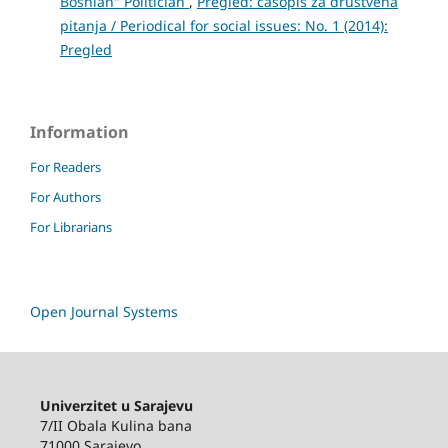
Bosnian" Politician
,
Pregled: časopis za društvena
pitanja / Periodical for social issues: No. 1 (2014):
Pregled
Information
For Readers
For Authors
For Librarians
Open Journal Systems
Univerzitet u Sarajevu
7/II Obala Kulina bana
71000 Sarajevo