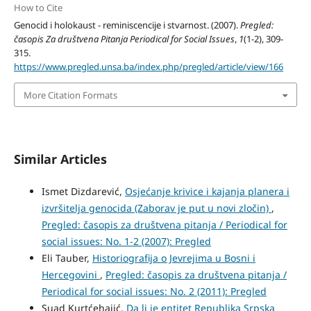
How to Cite
Genocid i holokaust - reminiscencije i stvarnost. (2007).
Pregled:
časopis Za društvena Pitanja Periodical for Social Issues
,
1
(1-2), 309-
315.
https://www.pregled.unsa.ba/index.php/pregled/article/view/166
More Citation Formats
Similar Articles
Ismet Dizdarević,
Osjećanje krivice i kajanja planera i
izvršitelja genocida (Zaborav je put u novi zločin)
,
Pregled: časopis za društvena pitanja / Periodical for
social issues: No. 1-2 (2007): Pregled
Eli Tauber,
Historiografija o Jevrejima u Bosni i
Hercegovini
,
Pregled: časopis za društvena pitanja /
Periodical for social issues: No. 2 (2011): Pregled
Suad Kurtćehajić,
Da li je entitet Republika Srpska