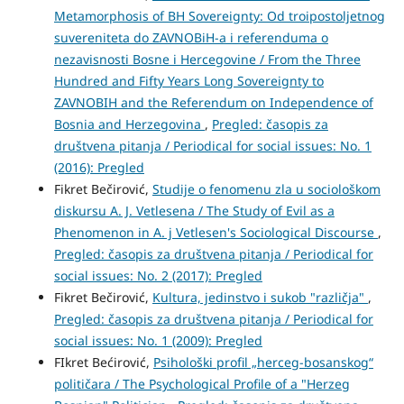
Metamorphosis of BH Sovereignty: Od troipostoljetnog
suvereniteta do ZAVNOBiH-a i referenduma o
nezavisnosti Bosne i Hercegovine / From the Three
Hundred and Fifty Years Long Sovereignty to
ZAVNOBIH and the Referendum on Independence of
Bosnia and Herzegovina
,
Pregled: časopis za
društvena pitanja / Periodical for social issues: No. 1
(2016): Pregled
Fikret Bečirović,
Studije o fenomenu zla u sociološkom
diskursu A. J. Vetlesena / The Study of Evil as a
Phenomenon in A. j Vetlesen's Sociological Discourse
,
Pregled: časopis za društvena pitanja / Periodical for
social issues: No. 2 (2017): Pregled
Fikret Bečirović,
Kultura, jedinstvo i sukob "različja"
,
Pregled: časopis za društvena pitanja / Periodical for
social issues: No. 1 (2009): Pregled
FIkret Bećirović,
Psihološki profil „herceg-bosanskog“
političara / The Psychological Profile of a "Herzeg