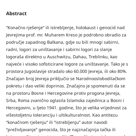
Abstract
“Konačno rješenje” ili istrebljenje, holokaust i genocid nad
Jevrejima prof. mr. Muharem Kreso je podrobno obradio za
područje zapadnog Balkana, gdje su bili mnogi sabirni,
radni, logori za uništavanje i sabirni logori za slanje
logoraša direktno u Auschwitzu, Dahau, Treblinku, kao
najveće i visoko sofisticirane logore za uništavanje. Tako je s
prostora Jugoslavije stradalo oko 60.000 Jevreja, ili oko 80%.
Značajan broj Jevreja priključio se Narodnooslobodilačkom
pokretu i dao veliki doprinos. Značajno je spomenuti da se
na prostoru Bosne i Hercegovine protiv progona Jevreja,
Srba, Roma zvanično oglasila Islamska zajednica u Bosni i
Hercegovini, u ljeto 1941. godine, što je velika vrijednost za
višestoljetnu toleranciju i ultikulturalnost. Kao antitezu
“konačnom rješenju” ili “istrebljenju” autor navodi
“preživljavanje” genocida, što je najznačajnija tačka ili