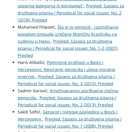
osporiva kategorija ili konstanta?
,
Pregled: časopis za
društvena pitanja / Periodical for social issues: No. 2
(2018): Pregled
Muhamed Filipović,
Šta je to genocid - razmišljanja
povodom presude izrečene Momčilu Krajišniku na
suđenju u Hagu
,
Pregled: časopis za društvena
pitanja / Periodical for social issues: No. 1-2 (2007):
Pregled
Haris Alibašić,
Pomirenje prošlosti u Bosni i
Hercegovini: Negiranje genocida i uloga moralne
inverzije
,
Pregled: časopis za društvena pitanja /
Periodical for social issues: No. 3 (2015): Pregled
Sadmir Karović,
Krivičnopravno utvrđivanje zločina
genocida
,
Pregled: časopis za društvena pitanja /
Periodical for social issues: No. 2 (2013): Pregled
Sakib Softić,
Genocid i njegove posljedice u Bosni i
Hercegovini
,
Pregled: časopis za društvena pitanja /
Periodical for social issues: No. 1 (2008): Pregled