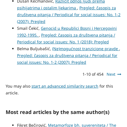
Dušan Kecmanović,
Različit odnos ljudi prema
psihijatrima i ostalim ljekarima
,
Pregled: časopis za
društvena pitanja / Periodical for social issues: No. 1-2
(2007): Pregled
Smail Čekić,
Genocid u Republici Bosni i Hercegovini
1992-1995.
,
Pregled: časopis za društvena pitanja /
Periodical for social issues: No. 1 (2018): Pregled
Belma Buljubašić,
(Ne)mogućnost tranzicione pravde
,
Pregled: časopis za društvena pitanja / Periodical for
social issues: No. 1-2 (2007): Pregled
1-10 of 454
Next
You may also
start an advanced similarity search
for this
article.
Most read articles by the same author(s)
Fikret Bečirović,
Metamorfoze bh. suvereniteta / The