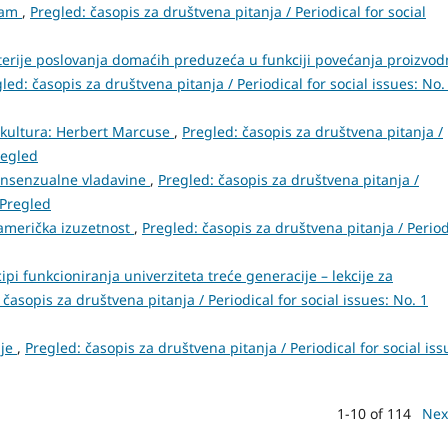
izam
,
Pregled: časopis za društvena pitanja / Periodical for social
riterije poslovanja domaćih preduzeća u funkciji povećanja proizvodn
led: časopis za društvena pitanja / Periodical for social issues: No.
kultura: Herbert Marcuse
,
Pregled: časopis za društvena pitanja /
regled
konsenzualne vladavine
,
Pregled: časopis za društvena pitanja /
: Pregled
 američka izuzetnost
,
Pregled: časopis za društvena pitanja / Period
cipi funkcioniranja univerziteta treće generacije – lekcije za
 časopis za društvena pitanja / Periodical for social issues: No. 1
ije
,
Pregled: časopis za društvena pitanja / Periodical for social iss
1-10 of 114
Nex