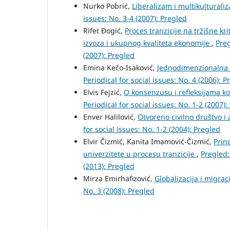
Nurko Pobrić,
Liberalizam i multikultural
issues: No. 3-4 (2007): Pregled
Rifet Đogić,
Proces tranzicije na tržišne k
izvoza i ukupnog kvaliteta ekonomije
,
Preg
(2007): Pregled
Emina Kečo-Isaković,
Jednodimenzionalna 
Periodical for social issues: No. 4 (2006): P
Elvis Fejzić,
O konsenzusu i refleksijama 
Periodical for social issues: No. 1-2 (2007)
Enver Halilović,
Otvoreno civilno društvo i
for social issues: No. 1-2 (2004): Pregled
Elvir Čizmić, Kanita Imamović-Čizmić,
Prin
univerzitete u procesu tranzicije
,
Pregled:
(2013): Pregled
Mirza Emirhafizović,
Globalizacija i migrac
No. 3 (2008): Pregled