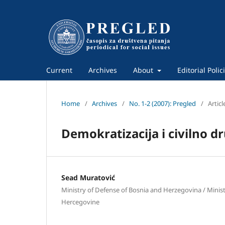
Current
Archives
About
Editorial Polic
Home
/
Archives
/
No. 1-2 (2007): Pregled
/
Articl
Demokratizacija i civilno d
Sead Muratović
Ministry of Defense of Bosnia and Herzegovina / Minis
Hercegovine