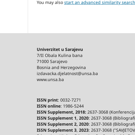
You may also
start an advanced similarity searc
Univerzitet u Sarajevu
7/II Obala Kulina bana
71000 Sarajevo
Bosnia and Herzegovina
izdavacka.djelatnost@unsa.ba
www.unsa.ba
ISSN print
: 0032-7271
ISSN online
: 1986-5244
ISSN Supplement, 2018:
2637-3068 (Konferencija 
ISSN Supplement 1, 2020
: 2637-3068 (Bibliograf
ISSN Supplement 2,
2020
: 2637-3068 (Bibliograf
ISSN Supplement 3
,
2023
: 2637-3068 ("SAVJETOV