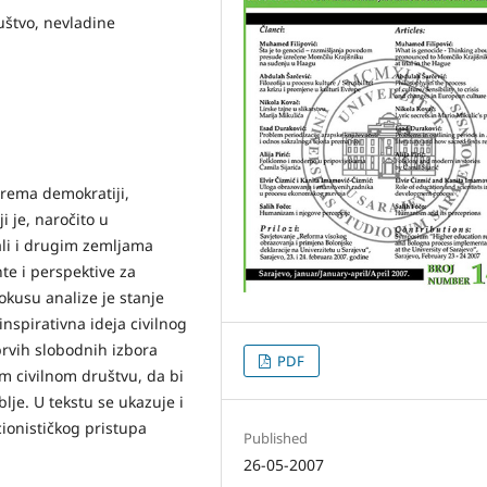
ruštvo, nevladine
prema demokratiji,
i je, naročito u
ali i drugim zemljama
te i perspektive za
fokusu analize je stanje
inspirativna ideja civilnog
rvih slobodnih izbora
PDF
 civilnom društvu, da bi
lje. U tekstu se ukazuje i
cionističkog pristupa
Published
26-05-2007