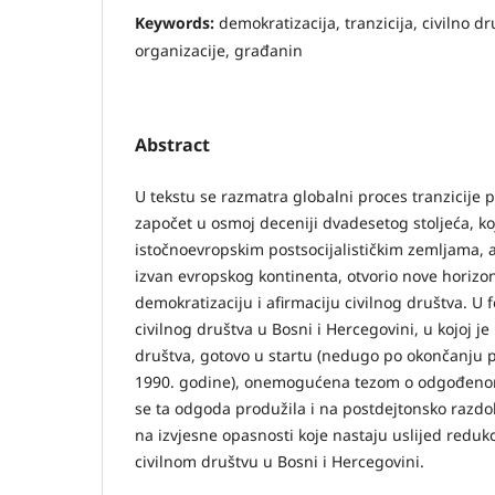
Keywords:
demokratizacija, tranzicija, civilno d
organizacije, građanin
Abstract
U tekstu se razmatra globalni proces tranzicije 
započet u osmoj deceniji dvadesetog stoljeća, koj
istočnoevropskim postsocijalističkim zemljama, 
izvan evropskog kontinenta, otvorio nove horizon
demokratizaciju i afirmaciju civilnog društva. U 
civilnog društva u Bosni i Hercegovini, u kojoj je 
društva, gotovo u startu (nedugo po okončanju p
1990. godine), onemogućena tezom o odgođenom
se ta odgoda produžila i na postdejtonsko razdob
na izvjesne opasnosti koje nastaju uslijed reduk
civilnom društvu u Bosni i Hercegovini.