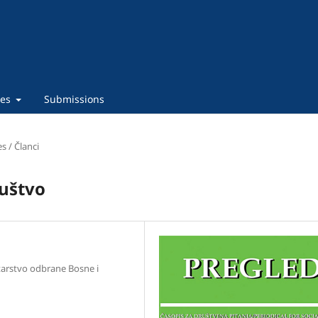
ies
Submissions
es / Članci
ruštvo
tarstvo odbrane Bosne i