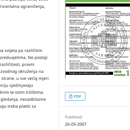
orizontalna ograničenja,
ma svijeta po različitim
preduvjetima. Ne postoji
različitosti, pravni
proizvodnog okruženja na
e strane, u sve većoj mjeri
nciju sjedinjavaju
dnim te istim tržištima.
PDF
i gledanja, nezaobilazne
oju treba platiti za
Published
26-05-2007