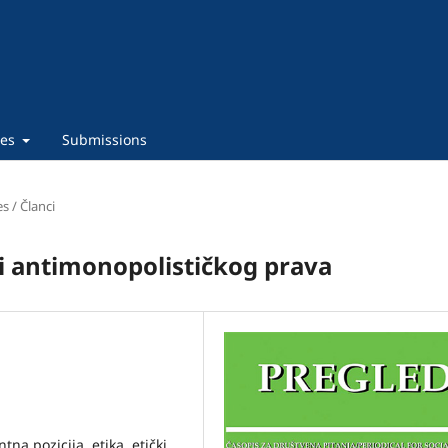
ies
Submissions
es / Članci
i antimonopolističkog prava
na pozicija, etika, etički