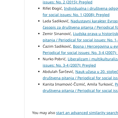
issues: No. 2 (2015): Pregled
Rifet Đogić,
Individualna i društvena odg
for social issues: No. 1 (2008): Pregled
Lada Sadiković,
Nadustavni karakter Evrop
časopis za društvena pitanja / Periodical fo
Zemir Sinanović,
Ljudska prava u histori
pitanja / Periodical for social issues: No. 1
Ćazim Sadiković,
Bosna i Hercegovina u e
Periodical for social issues: No. 3-4 (2007)
Nurko Pobrić,
Liberalizam i multikultural
issues: No. 3-4 (2007): Pregled
Abdulah Šarčević,
Nauk užasa u 20. stolje
društvena pitanja / Periodical for social is
Kanita Imamović-Čizmić, Amila Turković,
P
društvena pitanja / Periodical for social is
You may also
start an advanced similarity searc