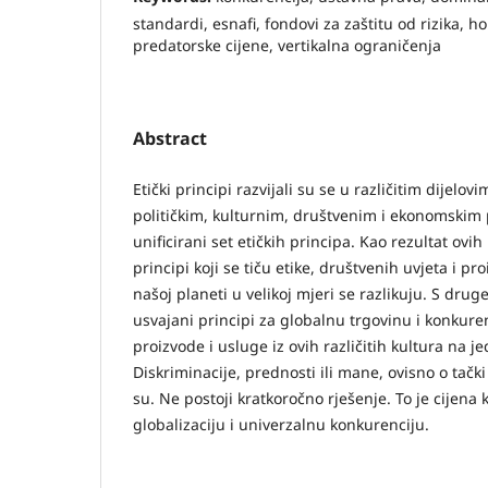
standardi, esnafi, fondovi za zaštitu od rizika, h
predatorske cijene, vertikalna ograničenja
Abstract
Etički principi razvijali su se u različitim dijelovi
političkim, kulturnim, društvenim i ekonomskim 
unificirani set etičkih principa. Kao rezultat ovih 
principi koji se tiču etike, društvenih uvjeta i 
našoj planeti u velikoj mjeri se razlikuju. S drug
usvajani principi za globalnu trgovinu i konkure
proizvode i usluge iz ovih različitih kultura na je
Diskriminacije, prednosti ili mane, ovisno o tačk
su. Ne postoji kratkoročno rješenje. To je cijena k
globalizaciju i univerzalnu konkurenciju.