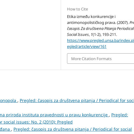
How to Cite
Etika između konkurencije i
antimonopolističkog prava. (2007).
Pr
časopis Za društvena Pitanja Periodical
Social Issues
,
1
(1-2), 193-211.
https://www.pregled.unsa.ba/index.
egled/article/view/161
More Citation Formats
 monopola
,
Pregled: časopis za društvena pitanja / Periodical for soc
na priroda instituta pravednosti u pravu konkurencije
,
Pregled:
r social issues: No. 2 (2010): Pregled
rađana
,
Pregled: časopis za društvena pitanja / Periodical for social