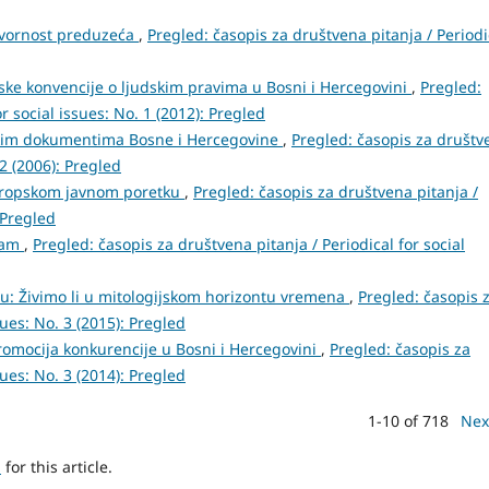
ovornost preduzeća
,
Pregled: časopis za društvena pitanja / Periodi
ske konvencije o ljudskim pravima u Bosni i Hercegovini
,
Pregled:
r social issues: No. 1 (2012): Pregled
jskim dokumentima Bosne i Hercegovine
,
Pregled: časopis za društv
-2 (2006): Pregled
vropskom javnom poretku
,
Pregled: časopis za društvena pitanja /
: Pregled
izam
,
Pregled: časopis za društvena pitanja / Periodical for social
ću: Živimo li u mitologijskom horizontu vremena
,
Pregled: časopis 
sues: No. 3 (2015): Pregled
romocija konkurencije u Bosni i Hercegovini
,
Pregled: časopis za
sues: No. 3 (2014): Pregled
1-10 of 718
Nex
h
for this article.