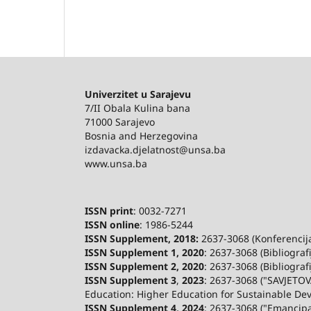
Univerzitet u Sarajevu
7/II Obala Kulina bana
71000 Sarajevo
Bosnia and Herzegovina
izdavacka.djelatnost@unsa.ba
www.unsa.ba
ISSN print
: 0032-7271
ISSN online
: 1986-5244
ISSN Supplement, 2018:
2637-3068 (Konferencija 
ISSN Supplement 1, 2020
: 2637-3068 (Bibliograf
ISSN Supplement 2,
2020
: 2637-3068 (Bibliograf
ISSN Supplement 3
,
2023
: 2637-3068 ("SAVJETOV
Education: Higher Education for Sustainable De
ISSN Supplement 4, 2024
: 2637-3068 ("Emancip