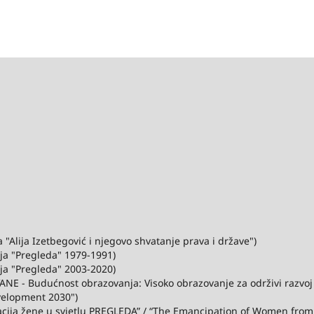
"Alija Izetbegović i njegovo shvatanje prava i države")
ija "Pregleda" 1979-1991)
ija "Pregleda" 2003-2020)
ANE - Budućnost obrazovanja: Visoko obrazovanje za održivi razvo
velopment 2030")
acija žene u svjetlu PREGLEDA” / “The Emancipation of Women from