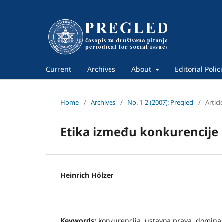
Current
Archives
About
Editorial Polic
Home
/
Archives
/
No. 1-2 (2007): Pregled
/
Articl
Etika između konkurencije 
Heinrich Hölzer
Keywords:
konkurencija, ustavna prava, dominant