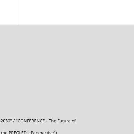
j 2030" / "CONFERENCE - The Future of
 the PREGLED's Perspective")