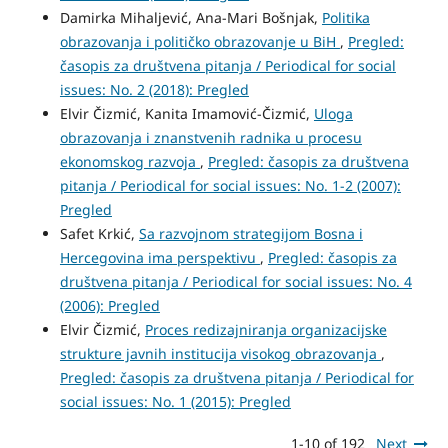
Damirka Mihaljević, Ana-Mari Bošnjak,
Politika
obrazovanja i političko obrazovanje u BiH
,
Pregled:
časopis za društvena pitanja / Periodical for social
issues: No. 2 (2018): Pregled
Elvir Čizmić, Kanita Imamović-Čizmić,
Uloga
obrazovanja i znanstvenih radnika u procesu
ekonomskog razvoja
,
Pregled: časopis za društvena
pitanja / Periodical for social issues: No. 1-2 (2007):
Pregled
Safet Krkić,
Sa razvojnom strategijom Bosna i
Hercegovina ima perspektivu
,
Pregled: časopis za
društvena pitanja / Periodical for social issues: No. 4
(2006): Pregled
Elvir Čizmić,
Proces redizajniranja organizacijske
strukture javnih institucija visokog obrazovanja
,
Pregled: časopis za društvena pitanja / Periodical for
social issues: No. 1 (2015): Pregled
1-10 of 192
Next