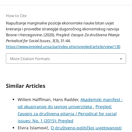
How to Cite
Napuštanje marginalne pozicije ekonomske nauke bitan uvjet
kreiranja i provedbe strategije dugoročnog ekonomskog razvoja
Bosne i Hercegovine. (2020).
Pregled: časopis Za društvena Pitanja
Periodical for Social Issues
,
3
(3), 31-44.
https://www.pregled.unsa.ba/index.php/pregled/article/view/130
More Citation Formats
Similar Articles
Willem Halffman, Hans Radder,
Akademski manifest :
od okupiranog do javnog univerziteta
,
Pregled:
časopis za društvena pitanja / Periodical for social
issues: No. 1 (2015): Pregled
Elvira Islamović,
O društveno-političkoj uvjetovanosti