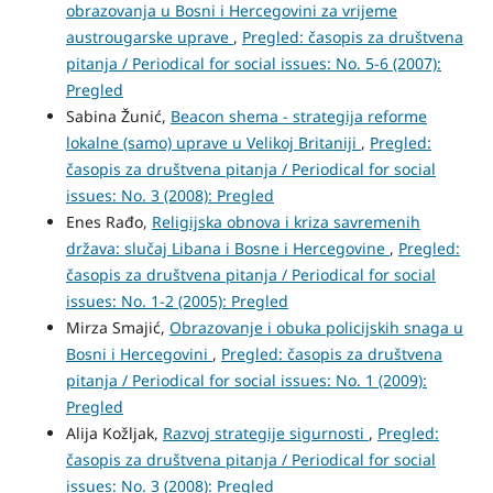
obrazovanja u Bosni i Hercegovini za vrijeme
austrougarske uprave
,
Pregled: časopis za društvena
pitanja / Periodical for social issues: No. 5-6 (2007):
Pregled
Sabina Žunić,
Beacon shema - strategija reforme
lokalne (samo) uprave u Velikoj Britaniji
,
Pregled:
časopis za društvena pitanja / Periodical for social
issues: No. 3 (2008): Pregled
Enes Rađo,
Religijska obnova i kriza savremenih
država: slučaj Libana i Bosne i Hercegovine
,
Pregled:
časopis za društvena pitanja / Periodical for social
issues: No. 1-2 (2005): Pregled
Mirza Smajić,
Obrazovanje i obuka policijskih snaga u
Bosni i Hercegovini
,
Pregled: časopis za društvena
pitanja / Periodical for social issues: No. 1 (2009):
Pregled
Alija Kožljak,
Razvoj strategije sigurnosti
,
Pregled:
časopis za društvena pitanja / Periodical for social
issues: No. 3 (2008): Pregled