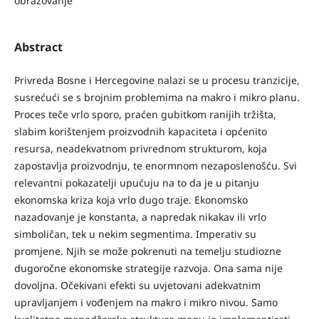
obrazovanje
Abstract
Privreda Bosne i Hercegovine nalazi se u procesu tranzicije,
susrećući se s brojnim problemima na makro i mikro planu.
Proces teče vrlo sporo, praćen gubitkom ranijih tržišta,
slabim korištenjem proizvodnih kapaciteta i općenito
resursa, neadekvatnom privrednom strukturom, koja
zapostavlja proizvodnju, te enormnom nezaposlenošću. Svi
relevantni pokazatelji upućuju na to da je u pitanju
ekonomska kriza koja vrlo dugo traje. Ekonomsko
nazadovanje je konstanta, a napredak nikakav ili vrlo
simboličan, tek u nekim segmentima. Imperativ su
promjene. Njih se može pokrenuti na temelju studiozne
dugoročne ekonomske strategije razvoja. Ona sama nije
dovoljna. Očekivani efekti su uvjetovani adekvatnim
upravljanjem i vođenjem na makro i mikro nivou. Samo