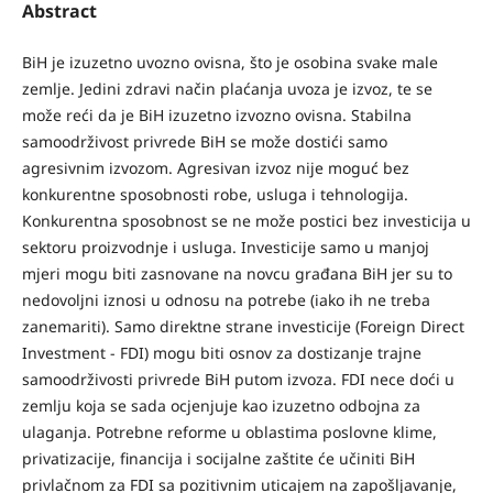
Abstract
BiH je izuzetno uvozno ovisna, što je osobina svake male
zemlje. Jedini zdravi način plaćanja uvoza je izvoz, te se
može reći da je BiH izuzetno izvozno ovisna. Stabilna
samoodrživost privrede BiH se može dostići samo
agresivnim izvozom. Agresivan izvoz nije moguć bez
konkurentne sposobnosti robe, usluga i tehnologija.
Konkurentna sposobnost se ne može postici bez investicija u
sektoru proizvodnje i usluga. Investicije samo u manjoj
mjeri mogu biti zasnovane na novcu građana BiH jer su to
nedovoljni iznosi u odnosu na potrebe (iako ih ne treba
zanemariti). Samo direktne strane investicije (Foreign Direct
Investment - FDI) mogu biti osnov za dostizanje trajne
samoodrživosti privrede BiH putom izvoza. FDI nece doći u
zemlju koja se sada ocjenjuje kao izuzetno odbojna za
ulaganja. Potrebne reforme u oblastima poslovne klime,
privatizacije, financija i socijalne zaštite će učiniti BiH
privlačnom za FDI sa pozitivnim uticajem na zapošljavanje,