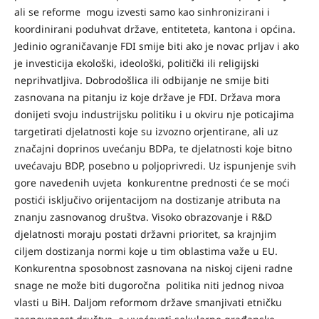
ali se reforme mogu izvesti samo kao sinhronizirani i
koordinirani poduhvat države, entiteteta, kantona i općina.
Jedinio ograničavanje FDI smije biti ako je novac prljav i ako
je investicija ekološki, ideološki, politički ili religijski
neprihvatljiva. Dobrodošlica ili odbijanje ne smije biti
zasnovana na pitanju iz koje države je FDI. Država mora
donijeti svoju industrijsku politiku i u okviru nje poticajima
targetirati djelatnosti koje su izvozno orjentirane, ali uz
značajni doprinos uvećanju BDPa, te djelatnosti koje bitno
uvećavaju BDP, posebno u poljoprivredi. Uz ispunjenje svih
gore navedenih uvjeta konkurentne prednosti će se moći
postići isključivo orijentacijom na dostizanje atributa na
znanju zasnovanog društva. Visoko obrazovanje i R&D
djelatnosti moraju postati državni prioritet, sa krajnjim
ciljem dostizanja normi koje u tim oblastima važe u EU.
Konkurentna sposobnost zasnovana na niskoj cijeni radne
snage ne može biti dugoročna politika niti jednog nivoa
vlasti u BiH. Daljom reformom države smanjivati etničku