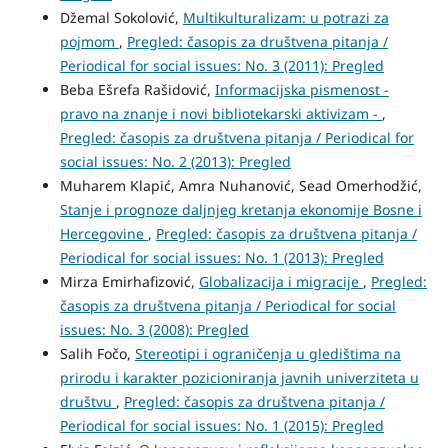
Džemal Sokolović,
Multikulturalizam: u potrazi za
pojmom
,
Pregled: časopis za društvena pitanja /
Periodical for social issues: No. 3 (2011): Pregled
Beba Ešrefa Rašidović,
Informacijska pismenost -
pravo na znanje i novi bibliotekarski aktivizam -
,
Pregled: časopis za društvena pitanja / Periodical for
social issues: No. 2 (2013): Pregled
Muharem Klapić, Amra Nuhanović, Sead Omerhodžić,
Stanje i prognoze daljnjeg kretanja ekonomije Bosne i
Hercegovine
,
Pregled: časopis za društvena pitanja /
Periodical for social issues: No. 1 (2013): Pregled
Mirza Emirhafizović,
Globalizacija i migracije
,
Pregled:
časopis za društvena pitanja / Periodical for social
issues: No. 3 (2008): Pregled
Salih Fočo,
Stereotipi i ograničenja u gledištima na
prirodu i karakter pozicioniranja javnih univerziteta u
društvu
,
Pregled: časopis za društvena pitanja /
Periodical for social issues: No. 1 (2015): Pregled