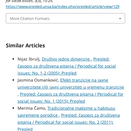
for Social Issues
,
3
(3), 15-29.
https://www.pregled.unsa.ba/index.php/pregled/article/view/129
More Citation Formats
Similar Articles
Nijaz Ibrulj,
Društvo jedne dimenzije
,
Pregled:
časopis za društvena pitanja / Periodical for social
issues: No. 1-2 (2005): Pregled
Jasmina Osmanković,
Efekti tranzicije na javne
univerzitete i/ili javni univerziteti u vremenu tranzicije
,
Pregled: časopis za društvena pitanja / Periodical for
social issues: No. 1 (2015): Pregled
Merima Čamo,
Tradicionalne maksime u habitusu
savremene porodice
,
Pregled: časopis za društvena
pitanja / Periodical for social issues: No. 2 (2011):
Pregled