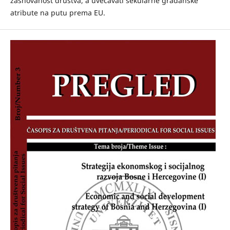
zasnovanost društva, a uvećavati sekularne građanske
atribute na putu prema EU.