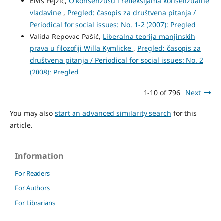
Elvis Fejzić,
O konsenzusu i refleksijama konsenzualne
vladavine
,
Pregled: časopis za društvena pitanja /
Periodical for social issues: No. 1-2 (2007): Pregled
Valida Repovac-Pašić,
Liberalna teorija manjinskih
prava u filozofiji Willa Kymlicke
,
Pregled: časopis za
društvena pitanja / Periodical for social issues: No. 2
(2008): Pregled
1-10 of 796
Next
You may also
start an advanced similarity search
for this
article.
Information
For Readers
For Authors
For Librarians