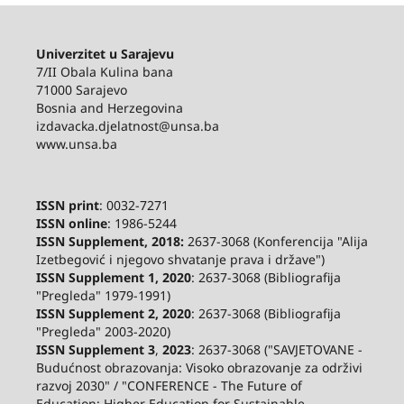
Univerzitet u Sarajevu
7/II Obala Kulina bana
71000 Sarajevo
Bosnia and Herzegovina
izdavacka.djelatnost@unsa.ba
www.unsa.ba
ISSN print
: 0032-7271
ISSN online
: 1986-5244
ISSN Supplement, 2018:
2637-3068 (Konferencija "Alija
Izetbegović i njegovo shvatanje prava i države")
ISSN Supplement 1, 2020
: 2637-3068 (Bibliografija
"Pregleda" 1979-1991)
ISSN Supplement 2,
2020
: 2637-3068 (Bibliografija
"Pregleda" 2003-2020)
ISSN Supplement 3
,
2023
: 2637-3068 ("SAVJETOVANE -
Budućnost obrazovanja: Visoko obrazovanje za održivi
razvoj 2030" / "CONFERENCE - The Future of
Education: Higher Education for Sustainable