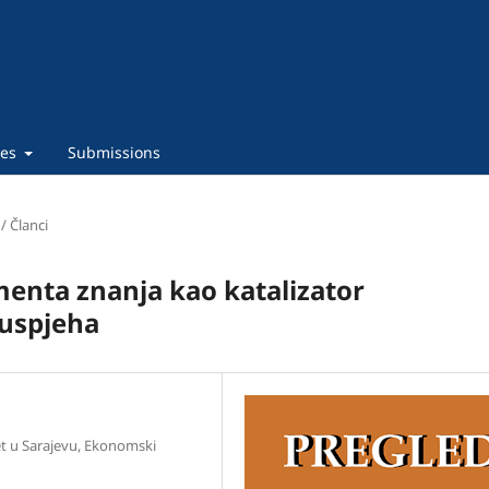
ies
Submissions
 / Članci
enta znanja kao katalizator
 uspjeha
et u Sarajevu, Ekonomski