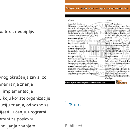
ltura, neopipljivi
nog okruženja zavisi od
eneriranja znanja i
 i implementacija
koju koriste organizacije
ibuciju znanja, odnosno za
PDF
jesti i učenje. Programi
vezani za poslovnu
upravljanja znanjem
Published