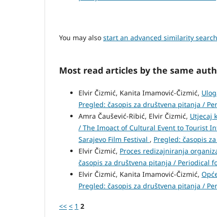
You may also
start an advanced similarity searc
Most read articles by the same auth
Elvir Čizmić, Kanita Imamović-Čizmić,
Ulog
Pregled: časopis za društvena pitanja / Peri
Amra Čaušević-Ribić, Elvir Čizmić,
Utjecaj 
/ The Imoact of Cultural Event to Tourist In
Sarajevo Film Festival
,
Pregled: časopis za 
Elvir Čizmić,
Proces redizajniranja organiza
časopis za društvena pitanja / Periodical fo
Elvir Čizmić, Kanita Imamović-Čizmić,
Opće
Pregled: časopis za društvena pitanja / Peri
<<
<
1
2