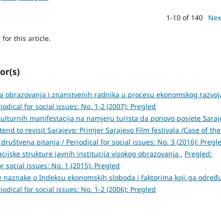
1-10 of 140
Nex
h
for this article.
or(s)
a obrazovanja i znanstvenih radnika u procesu ekonomskog razvo
odical for social issues: No. 1-2 (2007): Pregled
kulturnih manifestacija na namjeru turista da ponovo posjete Saraj
tend to revisit Sarajevo: Primjer Sarajevo Film festivala /Case of the
društvena pitanja / Periodical for social issues: No. 3 (2016): Pregl
cijske strukture javnih institucija visokog obrazovanja
,
Pregled:
r social issues: No. 1 (2015): Pregled
 naznake o Indeksu ekonomskih sloboda i faktorima koji ga određ
odical for social issues: No. 1-2 (2006): Pregled