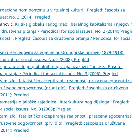
ternacionalnom bontonu u virtuelnoj kulturi
,
Pregled: časopis za
sues: No. 3 (2014): Pregled
hanović,
Kritika globaliziranog (neo)liberalnog kapitalizma i njegovi
 društvena pitanja / Periodical for social issues: No. 2 (2014): Preg
šnosti
,
Pregled: časopis za društvena pitanja / Periodical for social
Bosni i Hercegovini za vrijeme austrougarske uprave (1879-1918)
,
odical for social issues: No. 2 (2008): Pregled
pora u vrtlogu globalnih migracija: izazovi i šanse za Bosnu i
 pitanja / Periodical for social issues: No. 3 (2006): Pregled
izam, zlo i fatalističko akceptiranje realonosti, prascena egocentriz
društvene odgovornosti (drugi dio)
,
Pregled: časopis za društvena
 (2011): Pregled
ometrija dijaloške zajednice i interkulturalnog dijaloga
,
Pregled:
r social issues: No. 3 (2008): Pregled
izam, zlo i fatalističko akceptiranje realonosti, prascena egocentriz
društvene odgovornosti (prvi dio)
,
Pregled: časopis za društvena
 (2011): Pregled