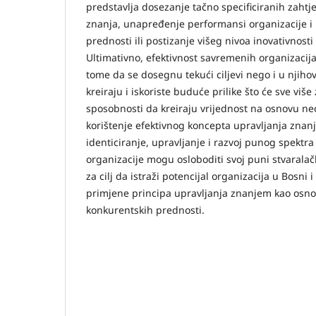
predstavlja dosezanje tačno specificiranih zahtje
znanja, unapređenje performansi organizacije i
prednosti ili postizanje višeg nivoa inovativnosti
Ultimativno, efektivnost savremenih organizacij
tome da se dosegnu tekući ciljevi nego i u njiho
kreiraju i iskoriste buduće prilike što će sve više 
sposobnosti da kreiraju vrijednost na osnovu neo
korištenje efektivnog koncepta upravljanja znan
identiciranje, upravljanje i razvoj punog spektra
organizacije mogu osloboditi svoj puni stvaralač
za cilj da istraži potencijal organizacija u Bosni
primjene principa upravljanja znanjem kao osnov
konkurentskih prednosti.