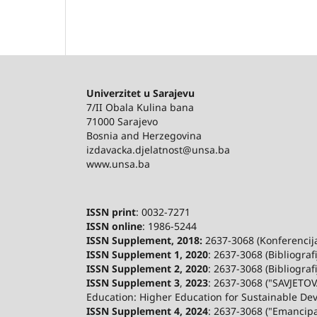
Univerzitet u Sarajevu
7/II Obala Kulina bana
71000 Sarajevo
Bosnia and Herzegovina
izdavacka.djelatnost@unsa.ba
www.unsa.ba
ISSN print
: 0032-7271
ISSN online
: 1986-5244
ISSN Supplement, 2018:
2637-3068 (Konferencija 
ISSN Supplement 1, 2020
: 2637-3068 (Bibliograf
ISSN Supplement 2,
2020
: 2637-3068 (Bibliograf
ISSN Supplement 3
,
2023
: 2637-3068 ("SAVJETOV
Education: Higher Education for Sustainable De
ISSN Supplement 4, 2024
: 2637-3068 ("Emancip