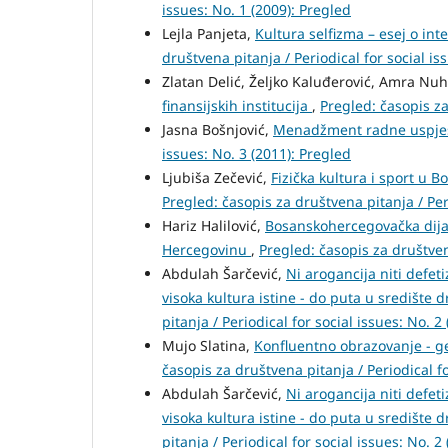
issues: No. 1 (2009): Pregled
Lejla Panjeta,
Kultura selfizma – esej o in
društvena pitanja / Periodical for social is
Zlatan Delić, Željko Kaluđerović, Amra Nu
finansijskih institucija
,
Pregled: časopis za
Jasna Bošnjović,
Menadžment radne uspje
issues: No. 3 (2011): Pregled
Ljubiša Zečević,
Fizička kultura i sport u 
Pregled: časopis za društvena pitanja / Peri
Hariz Halilović,
Bosanskohercegovačka dijas
Hercegovinu
,
Pregled: časopis za društvena
Abdulah Šarčević,
Ni arogancija niti defet
visoka kultura istine - do puta u središte 
pitanja / Periodical for social issues: No. 2
Mujo Slatina,
Konfluentno obrazovanje - ge
časopis za društvena pitanja / Periodical fo
Abdulah Šarčević,
Ni arogancija niti defet
visoka kultura istine - do puta u središte 
pitanja / Periodical for social issues: No. 2