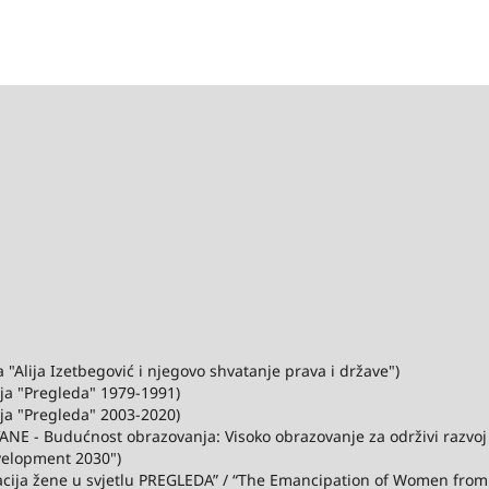
"Alija Izetbegović i njegovo shvatanje prava i države")
ija "Pregleda" 1979-1991)
ija "Pregleda" 2003-2020)
ANE - Budućnost obrazovanja: Visoko obrazovanje za održivi razvo
velopment 2030")
acija žene u svjetlu PREGLEDA” / “The Emancipation of Women from