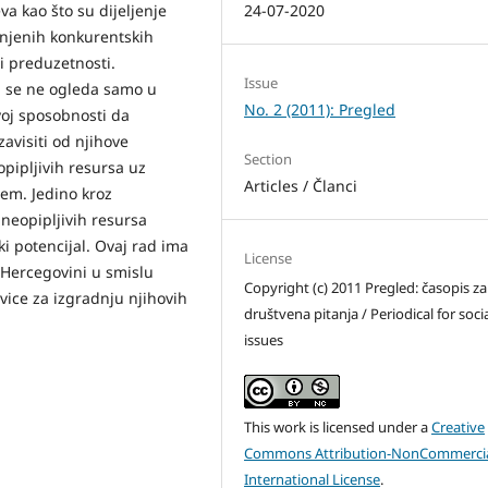
va kao što su dijeljenje
24-07-2020
 njenih konkurentskih
 i preduzetnosti.
Issue
a se ne ogleda samo u
No. 2 (2011): Pregled
voj sposobnosti da
zavisiti od njihove
Section
pipljivih resursa uz
Articles / Članci
jem. Jedino kroz
 neopipljivih resursa
ki potencijal. Ovaj rad ima
License
 i Hercegovini u smislu
Copyright (c) 2011 Pregled: časopis za
ice za izgradnju njihovih
društvena pitanja / Periodical for soci
issues
This work is licensed under a
Creative
Commons Attribution-NonCommercia
International License
.