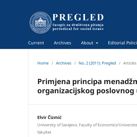
Current
Archives
About
Editorial Polic
Home
/
Archives
/
No. 2 (2011): Pregled
/
Articles
Primjena principa menadžm
organizacijskog poslovnog
Elvir Čizmić
University of Sarajevo, Faculty of Economics/Univerzit
fakultet