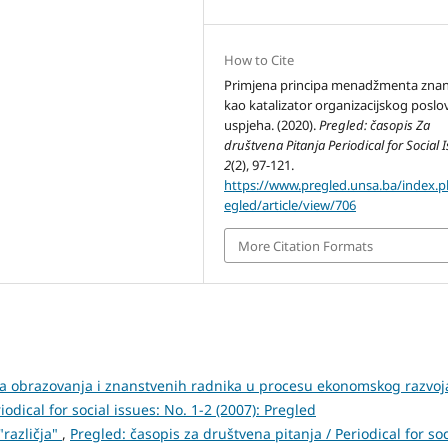
How to Cite
Primjena principa menadžmenta znan
kao katalizator organizacijskog posl
uspjeha. (2020).
Pregled: časopis Za
društvena Pitanja Periodical for Social 
2
(2), 97-121.
https://www.pregled.unsa.ba/index.
egled/article/view/706
More Citation Formats
a obrazovanja i znanstvenih radnika u procesu ekonomskog razvo
odical for social issues: No. 1-2 (2007): Pregled
"različja"
,
Pregled: časopis za društvena pitanja / Periodical for soc