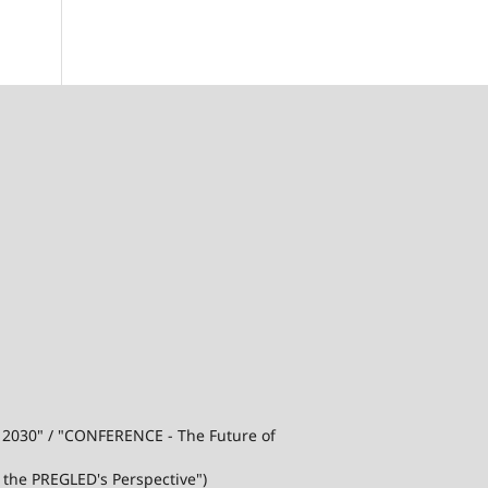
j 2030" / "CONFERENCE - The Future of
 the PREGLED's Perspective")