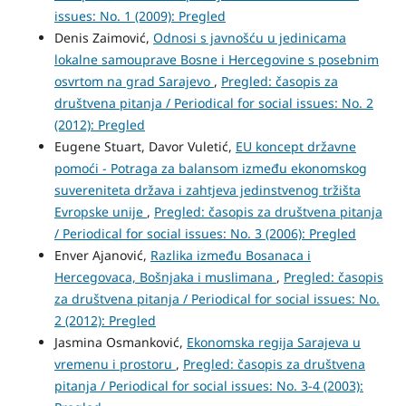
issues: No. 1 (2009): Pregled
Denis Zaimović,
Odnosi s javnošću u jedinicama
lokalne samouprave Bosne i Hercegovine s posebnim
osvrtom na grad Sarajevo
,
Pregled: časopis za
društvena pitanja / Periodical for social issues: No. 2
(2012): Pregled
Eugene Stuart, Davor Vuletić,
EU koncept državne
pomoći - Potraga za balansom između ekonomskog
suvereniteta država i zahtjeva jedinstvenog tržišta
Evropske unije
,
Pregled: časopis za društvena pitanja
/ Periodical for social issues: No. 3 (2006): Pregled
Enver Ajanović,
Razlika između Bosanaca i
Hercegovaca, Bošnjaka i muslimana
,
Pregled: časopis
za društvena pitanja / Periodical for social issues: No.
2 (2012): Pregled
Jasmina Osmanković,
Ekonomska regija Sarajeva u
vremenu i prostoru
,
Pregled: časopis za društvena
pitanja / Periodical for social issues: No. 3-4 (2003):