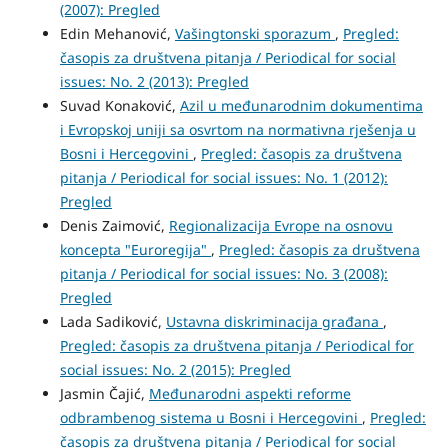
(2007): Pregled
Edin Mehanović,
Vašingtonski sporazum
,
Pregled:
časopis za društvena pitanja / Periodical for social
issues: No. 2 (2013): Pregled
Suvad Konaković,
Azil u međunarodnim dokumentima
i Evropskoj uniji sa osvrtom na normativna rješenja u
Bosni i Hercegovini
,
Pregled: časopis za društvena
pitanja / Periodical for social issues: No. 1 (2012):
Pregled
Denis Zaimović,
Regionalizacija Evrope na osnovu
koncepta "Euroregija"
,
Pregled: časopis za društvena
pitanja / Periodical for social issues: No. 3 (2008):
Pregled
Lada Sadiković,
Ustavna diskriminacija građana
,
Pregled: časopis za društvena pitanja / Periodical for
social issues: No. 2 (2015): Pregled
Jasmin Čajić,
Međunarodni aspekti reforme
odbrambenog sistema u Bosni i Hercegovini
,
Pregled:
časopis za društvena pitanja / Periodical for social