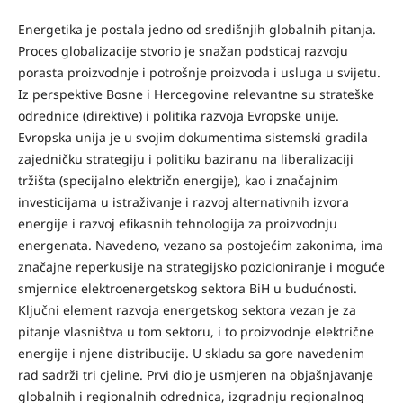
Energetika je postala jedno od središnjih globalnih pitanja.
Proces globalizacije stvorio je snažan podsticaj razvoju
porasta proizvodnje i potrošnje proizvoda i usluga u svijetu.
Iz perspektive Bosne i Hercegovine relevantne su strateške
odrednice (direktive) i politika razvoja Evropske unije.
Evropska unija je u svojim dokumentima sistemski gradila
zajedničku strategiju i politiku baziranu na liberalizaciji
tržišta (specijalno električn energije), kao i značajnim
investicijama u istraživanje i razvoj alternativnih izvora
energije i razvoj efikasnih tehnologija za proizvodnju
energenata. Navedeno, vezano sa postojećim zakonima, ima
značajne reperkusije na strategijsko pozicioniranje i moguće
smjernice elektroenergetskog sektora BiH u budućnosti.
Ključni element razvoja energetskog sektora vezan je za
pitanje vlasništva u tom sektoru, i to proizvodnje električne
energije i njene distribucije. U skladu sa gore navedenim
rad sadrži tri cjeline. Prvi dio je usmjeren na objašnjavanje
globalnih i regionalnih odrednica, izgradnju regionalnog