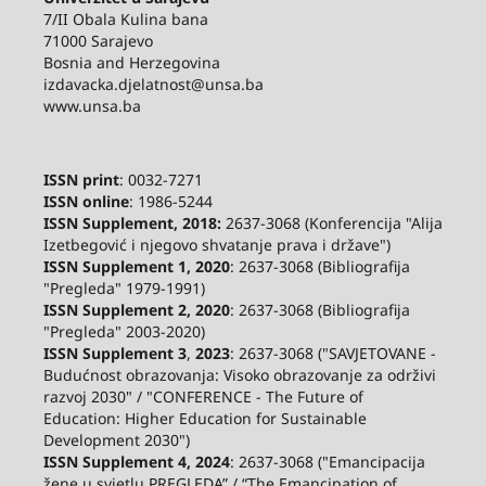
7/II Obala Kulina bana
71000 Sarajevo
Bosnia and Herzegovina
izdavacka.djelatnost@unsa.ba
www.unsa.ba
ISSN print
: 0032-7271
ISSN online
: 1986-5244
ISSN Supplement, 2018:
2637-3068 (Konferencija "Alija
Izetbegović i njegovo shvatanje prava i države")
ISSN Supplement 1, 2020
: 2637-3068 (Bibliografija
"Pregleda" 1979-1991)
ISSN Supplement 2,
2020
: 2637-3068 (Bibliografija
"Pregleda" 2003-2020)
ISSN Supplement 3
,
2023
: 2637-3068 ("SAVJETOVANE -
Budućnost obrazovanja: Visoko obrazovanje za održivi
razvoj 2030" / "CONFERENCE - The Future of
Education: Higher Education for Sustainable
Development 2030")
ISSN Supplement 4, 2024
: 2637-3068 ("Emancipacija
žene u svjetlu PREGLEDA” / “The Emancipation of