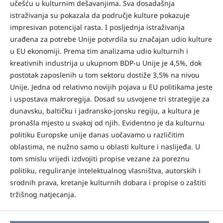
učešću u kulturnim dešavanjima. Sva dosadašnja
istraživanja su pokazala da područje kulture pokazuje
impresivan potencijal rasta. I posljednja istraživanja
urađena za potrebe Unije potvrdila su značajan udio kulture
u EU ekonomiji. Prema tim analizama udio kulturnih i
kreativnih industrija u ukupnom BDP-u Unije je 4,5%, dok
postotak zaposlenih u tom sektoru dostiže 3,5% na nivou
Unije. Jedna od relativno novijih pojava u EU politikama jeste
i uspostava makroregija. Dosad su usvojene tri strategije za
dunavsku, baltičku i jadransko-jonsku regiju, a kultura je
pronašla mjesto u svakoj od njih. Evidentno je da kulturnu
politiku Europske unije danas uočavamo u različitim
oblastima, ne nužno samo u oblasti kulture i naslijeđa. U
tom smislu vrijedi izdvojiti propise vezane za poreznu
politiku, reguliranje intelektualnog vlasništva, autorskih i
srodnih prava, kretanje kulturnih dobara i propise o zaštiti
tržišnog natjecanja.