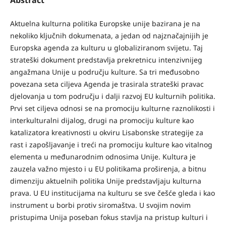
Aktuelna kulturna politika Europske unije bazirana je na
nekoliko ključnih dokumenata, a jedan od najznačajnijih je
Europska agenda za kulturu u globaliziranom svijetu. Taj
strateški dokument predstavlja prekretnicu intenzivnijeg
angažmana Unije u području kulture. Sa tri međusobno
povezana seta ciljeva Agenda je trasirala strateški pravac
djelovanja u tom području i dalji razvoj EU kulturnih politika.
Prvi set ciljeva odnosi se na promociju kulturne raznolikosti i
interkulturalni dijalog, drugi na promociju kulture kao
katalizatora kreativnosti u okviru Lisabonske strategije za
rast i zapošljavanje i treći na promociju kulture kao vitalnog
elementa u međunarodnim odnosima Unije. Kultura je
zauzela važno mjesto i u EU politikama proširenja, a bitnu
dimenziju aktuelnih politika Unije predstavljaju kulturna
prava. U EU institucijama na kulturu se sve češće gleda i kao
instrument u borbi protiv siromaštva. U svojim novim
pristupima Unija poseban fokus stavlja na pristup kulturi i