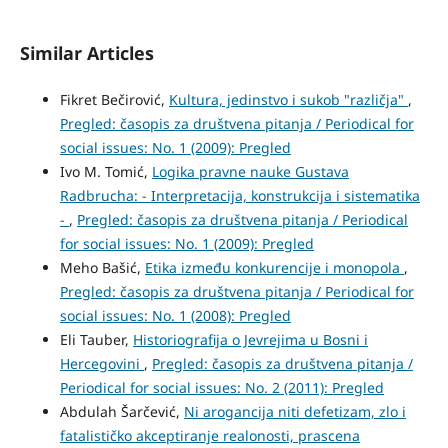
Similar Articles
Fikret Bečirović,
Kultura, jedinstvo i sukob "različja"
,
Pregled: časopis za društvena pitanja / Periodical for
social issues: No. 1 (2009): Pregled
Ivo M. Tomić,
Logika pravne nauke Gustava
Radbrucha: - Interpretacija, konstrukcija i sistematika
-
,
Pregled: časopis za društvena pitanja / Periodical
for social issues: No. 1 (2009): Pregled
Meho Bašić,
Etika između konkurencije i monopola
,
Pregled: časopis za društvena pitanja / Periodical for
social issues: No. 1 (2008): Pregled
Eli Tauber,
Historiografija o Jevrejima u Bosni i
Hercegovini
,
Pregled: časopis za društvena pitanja /
Periodical for social issues: No. 2 (2011): Pregled
Abdulah Šarčević,
Ni arogancija niti defetizam, zlo i
fatalističko akceptiranje realonosti, prascena