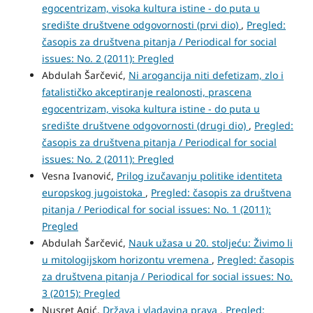
egocentrizam, visoka kultura istine - do puta u
središte društvene odgovornosti (prvi dio)
,
Pregled:
časopis za društvena pitanja / Periodical for social
issues: No. 2 (2011): Pregled
Abdulah Šarčević,
Ni arogancija niti defetizam, zlo i
fatalističko akceptiranje realonosti, prascena
egocentrizam, visoka kultura istine - do puta u
središte društvene odgovornosti (drugi dio)
,
Pregled:
časopis za društvena pitanja / Periodical for social
issues: No. 2 (2011): Pregled
Vesna Ivanović,
Prilog izučavanju politike identiteta
europskog jugoistoka
,
Pregled: časopis za društvena
pitanja / Periodical for social issues: No. 1 (2011):
Pregled
Abdulah Šarčević,
Nauk užasa u 20. stoljeću: Živimo li
u mitologijskom horizontu vremena
,
Pregled: časopis
za društvena pitanja / Periodical for social issues: No.
3 (2015): Pregled
Nusret Agić,
Država i vladavina prava
,
Pregled: