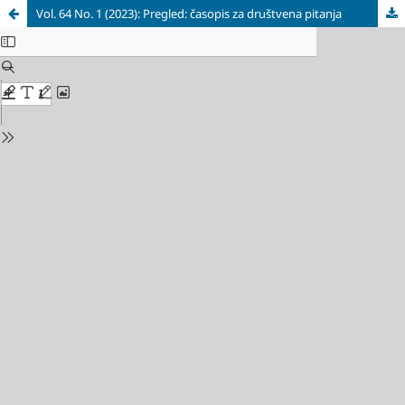
Vol. 64 No. 1 (2023): Pregled: časopis za društvena pitanja