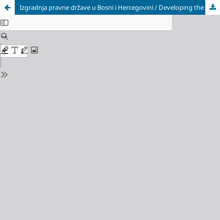
Izgradnja pravne države u Bosni i Hercegovini / Developing the Rule of Law in Bosnia and Herzegovina