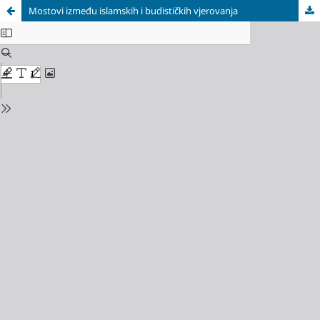
Mostovi između islamskih i budističkih vjerovanja