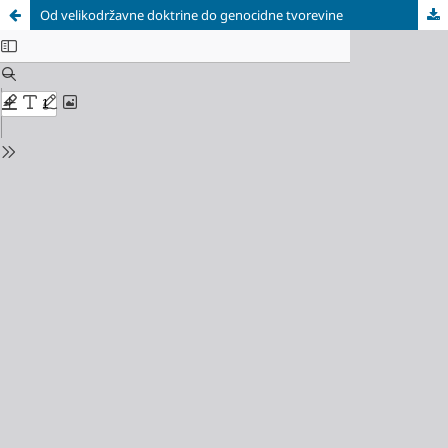
Od velikodržavne doktrine do genocidne tvorevine