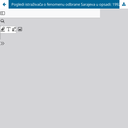
Pogledi istraživača o fenomenu odbrane Sarajeva u opsadi: 1992–1995.