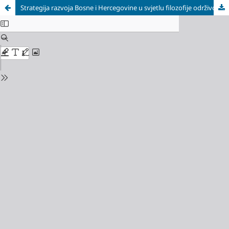
Strategija razvoja Bosne i Hercegovine u svjetlu filozofije održivog razvoja