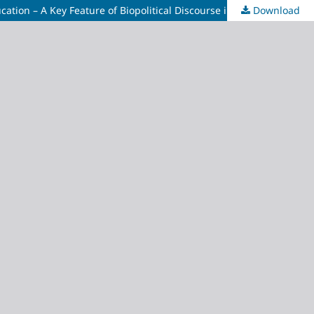
Download
Segregacija putem obrazovanja: jedan od ključnih elemenata biopolitičkog diskursa u Bosni i Hercegovini / Segregation Via Education – A Key Feature of Biopolitical Discourse in Bosnia and Herzegovina