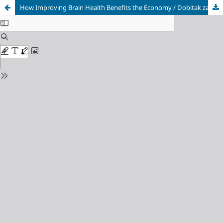
How Improving Brain Health Benefits the Economy / Dobitak za mozak: Kako poboljšanje zdravlja mozga koristi ekonomiji