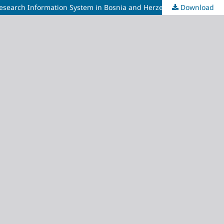
Download
Informacioni sistem o istraživačkoj djelatnosti u Bosni i Hercegovini: E-CRIS.BH i personalne bibliografije istraživača / Current Research Information System in Bosnia and Herzegovina: E-CRIS.BH and Personal Bibliographies